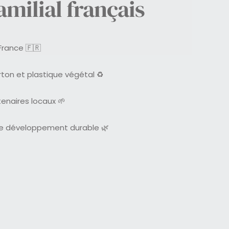
amilial français
France 🇫🇷
rton et plastique végétal ♻️
enaires locaux 🌱
e développement durable 🌿