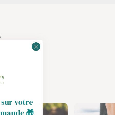
s
 sur votre
mmande
🎁