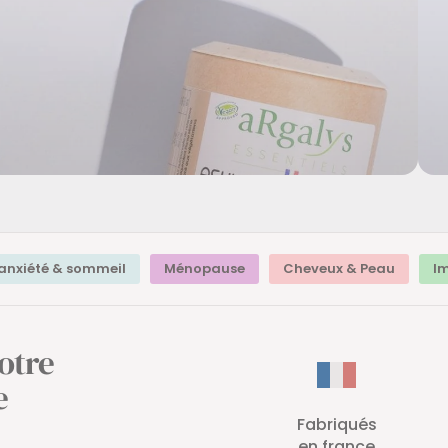
 anxiété & sommeil
Ménopause
Cheveux & Peau
I
otre
e
Fabriqués
en france