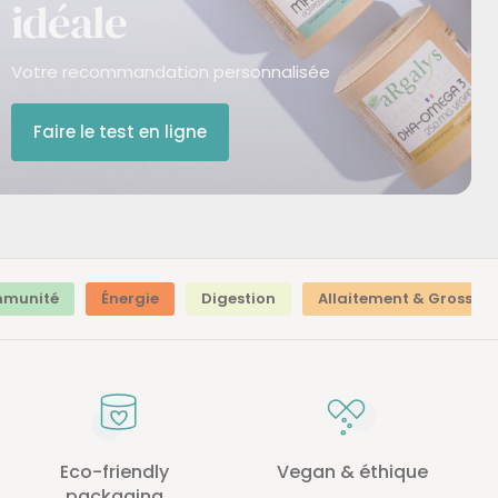
idéale
Votre recommandation personnalisée
Faire le test en ligne
mmunité
Énergie
Digestion
Allaitement & Grossess
Eco-friendly
Vegan & éthique
packaging