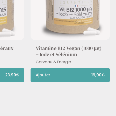
néraux
Vitamine B12 Vegan (1000 µg)
+ Iode et Sélénium
Cerveau & Énergie
23,90€
Ajouter
19,90€