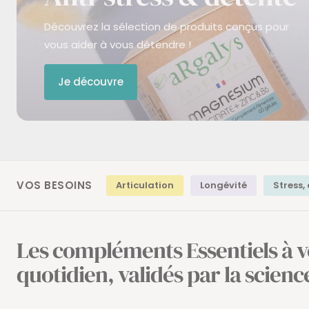
Découvrez la sélection de produits conçus pour
vous aider à vous détendre !
Je découvre
VOS BESOINS
Articulation
Longévité
Stress,
Les compléments Essentiels à v
quotidien, validés par la scienc