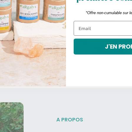
*Offre non-cumulable sur l
J'EN PRO
Sommeil
 & FLORE
STRESS, ANXIÉTÉ &
E
SOMMEIL
A PROPOS