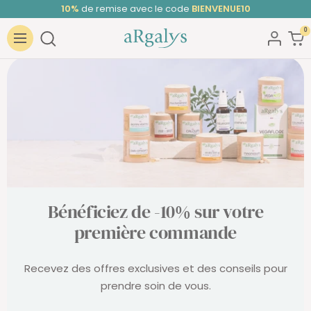
Passer
10%
de remise avec le code
BIENVENUE10
au
0
ARGALYS
contenu
Navigation
Bénéficiez de -10% sur votre
première commande
Recevez des offres exclusives et des conseils pour
prendre soin de vous.