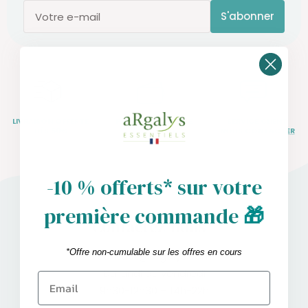
S'abonner
Votre e-mail
LIVRAISON OFFERTE
PAIEMENT SÉCURISÉ
SERVICE CLIENT
DÈS 50€
CB, PAYPAL
NOUS CONTACTER
-10 % offerts* sur votre
première commande
🎁
Contactez-nous
*Offre non-cumulable sur les offres en cours
contact@argalys.com
Du lundi au vendredi
9h30-12h30 – 14h-22h