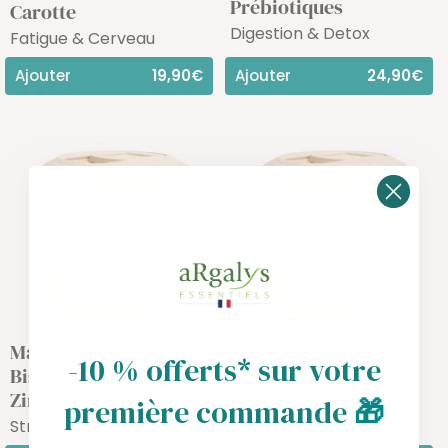
Prébiotiques
Carotte
Digestion & Detox
Fatigue & Cerveau
Ajouter
19,90€
Ajouter
24,90€
Magnésium
Complexe cheveux
-10 % offerts* sur votre
Bisglycinate + B6 et
avec Biotine
Zinc
Pousse & Anti-chute
première commande
🎁
Stress & Sommeil