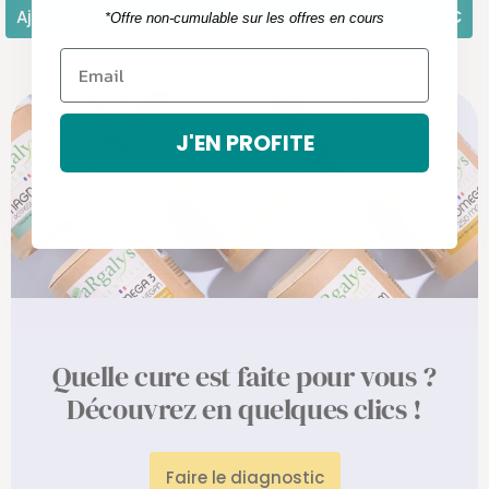
Ajouter
15,50€
Ajouter
22,90€
*Offre non-cumulable sur les offres en cours
J'EN PROFITE
Quelle cure est faite pour vous ?
Découvrez en quelques clics !
Faire le diagnostic