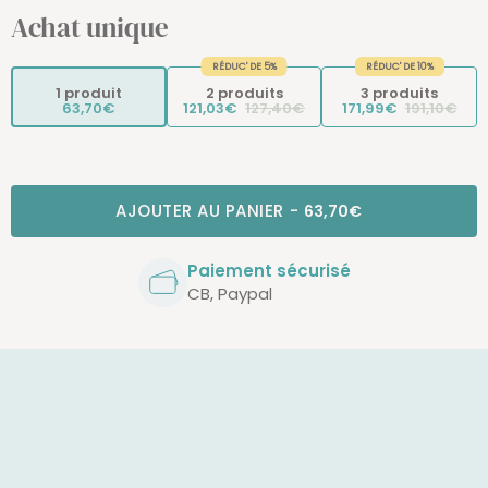
Achat unique
RÉDUC' DE 5%
RÉDUC' DE 10%
1 produit
2 produits
3 produits
63,70€
121,03€
127,40€
171,99€
191,10€
AJOUTER AU PANIER
-
63,70€
Paiement sécurisé
CB, Paypal