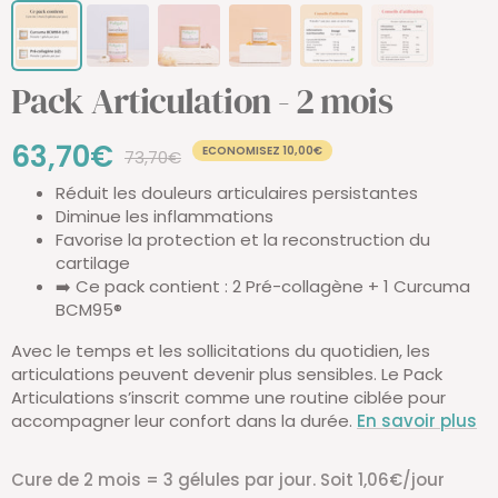
Pack Articulation - 2 mois
Prix
63,70€
ECONOMISEZ 10,00€
Prix
73,70€
normal
Réduit les douleurs articulaires persistantes
de
Diminue les inflammations
Favorise la protection et la reconstruction du
vente
cartilage
➡️ Ce pack contient : 2 Pré-collagène + 1 Curcuma
BCM95®
Avec le temps et les sollicitations du quotidien, les
articulations peuvent devenir plus sensibles. Le Pack
Articulations s’inscrit comme une routine ciblée pour
accompagner leur confort dans la durée.
En savoir plus
Cure de 2 mois = 3 gélules par jour. Soit 1,06€/jour