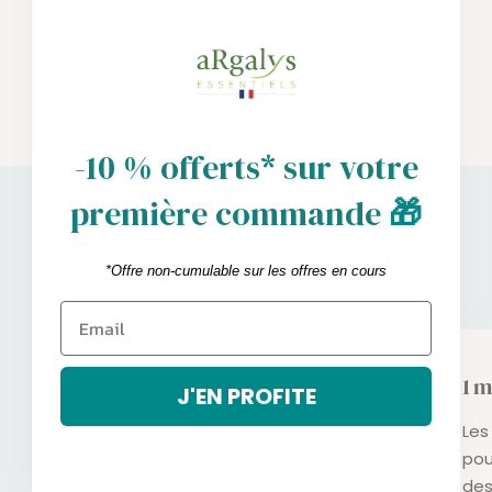
en cas de sollicitations régulières
PRÉ-COLLAGÈNE
CURCUMA
-10 % offerts* sur votre
première commande
🎁
Quand vais-je ressentir les
effets du Pack articulation ?
*Offre non-cumulable sur les offres en cours
1 m
J'EN PROFITE
Les
pou
des