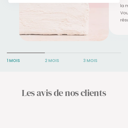
la 
Vou
rés
1 MOIS
2 MOIS
3 MOIS
Les avis de nos clients