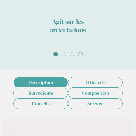
Agit sur les
articulations
Aller
Aller
Aller
Aller
au
au
au
au
slide
slide
slide
slide
1
2
3
4
Description
Efficacité
Ingrédients
Composition
Conseils
Science