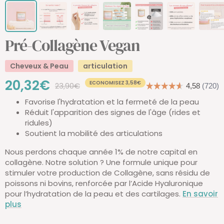
Pré-Collagène Vegan
Cheveux & Peau
articulation
Prix
20,32€
ECONOMISEZ 3,58€
Prix
23,90€
normal
Favorise l'hydratation et la fermeté de la peau
de
Réduit l'apparition des signes de l'âge (rides et
ridules)
vente
Soutient la mobilité des articulations
Nous perdons chaque année 1% de notre capital en
collagène. Notre solution ? Une formule unique pour
stimuler votre production de Collagène, sans résidu de
poissons ni bovins, renforcée par l’Acide Hyaluronique
pour l’hydratation de la peau et des cartilages.
En savoir
plus