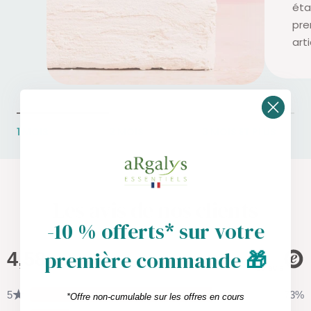
éta
pre
art
1 MOIS
2 MOIS
3 MOIS ET PLUS
Les avis de nos clients
-10 % offerts* sur votre
première commande
🎁
*Offre non-cumulable sur les offres en cours