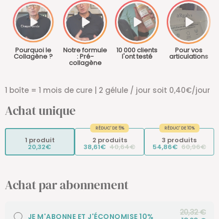
Pourquoi le
Notre formule
10 000 clients
Pour vos
Collagène ?
: Pré-
l'ont testé
articulations
collagène
1 boîte = 1 mois de cure | 2 gélule / jour soit 0,40€/jour
Achat unique
RÉDUC' DE 5%
RÉDUC' DE 10%
1 produit
2 produits
3 produits
20,32€
38,61€
40,64€
54,86€
60,96€
Achat par abonnement
20,32 €
JE M'ABONNE ET J'ÉCONOMISE 10%