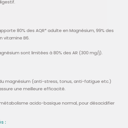
igestif.
e apporte 80% des AQR* adulte en Magnésium, 99% des
n vitamine B6.
agnésium sont limitées à 80% des AR (300 mg/j).
 du magnésium (anti-stress, tonus, anti-fatigue etc.)
assure une meilleure efficacité.
 métabolisme acido-basique normal, pour
désacidifier
s :