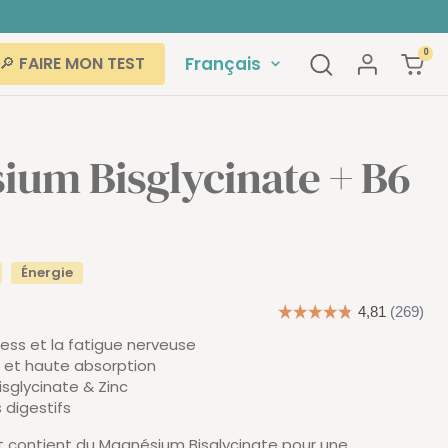
0
Langue
Français
🔎 FAIRE MON TEST
ium Bisglycinate + B6
Énergie
ress et la fatigue nerveuse
 et haute absorption
sglycinate & Zinc
 digestifs
contient du Magnésium Bisglycinate pour une