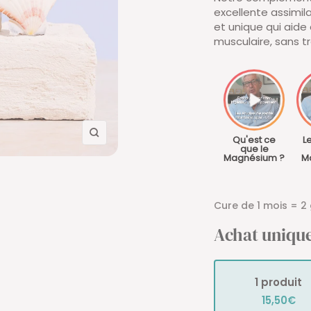
excellente assimil
et unique qui aide 
musculaire, sans tr
Zoom
Qu'est ce
L
que le
Magnésium ?
M
Cure de 1 mois = 2 g
Achat uniqu
1 produit
15,50€