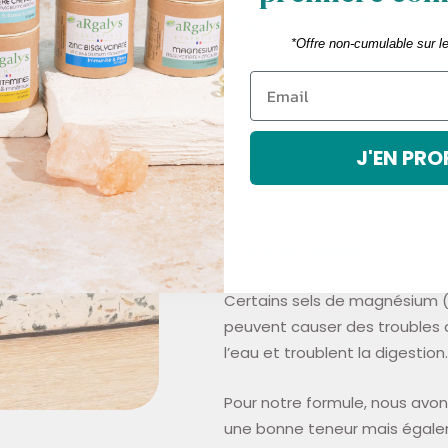
Magnésium haute absorption
*Offre non-cumulable sur l
Chacune de nos gélules conti
efficace : la magnésium Bisgly
Des apports de vitamine B6 ai
J'EN PRO
meilleure efficacité sur l’amél
premiers jours de cure.
Un confort digestif
:
Certains sels de magnésium (o
peuvent causer des troubles di
l’eau et troublent la digestion.
Pour notre formule, nous avon
une bonne teneur mais égalem