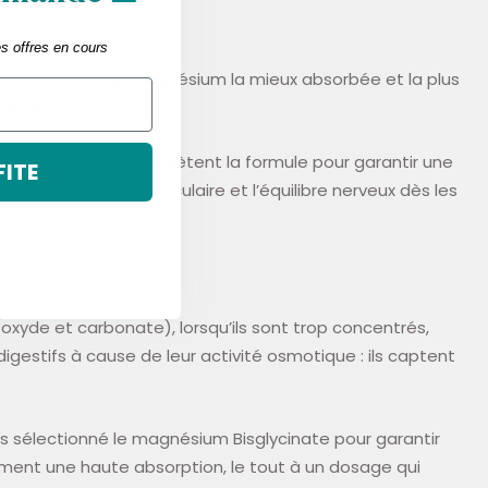
 et haute teneur :
es offres en cours
ent la forme de magnésium la mieux absorbée et la plus
cinate.
nsi que du Zinc complètent la formule pour garantir une
FITE
ioration du tonus musculaire et l’équilibre nerveux dès les
xyde et carbonate), lorsqu’ils sont trop concentrés,
gestifs à cause de leur activité osmotique : ils captent
s sélectionné le magnésium Bisglycinate pour garantir
ent une haute absorption, le tout à un dosage qui