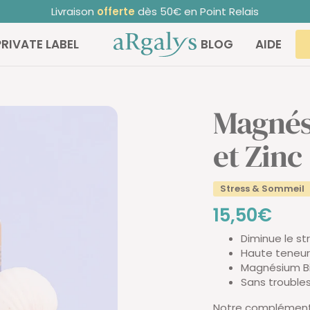
Livraison
offerte
dès 50€ en Point Relais
ARGALYS
PRIVATE LABEL
BLOG
AIDE
Magnés
et Zinc
Stress & Sommeil
Prix
15,50€
Diminue le st
de
Haute teneur
Magnésium Bi
vente
Sans troubles
Notre complément 