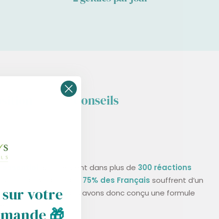
sition
Conseils
 essentiel
qui intervient dans plus de
300 réactions
estime aujourd’hui que
75% des Français
souffrent d’un
 sur votre
nt en magnésium ! Nous avons donc conçu une formule
ent.
mmande
🎁