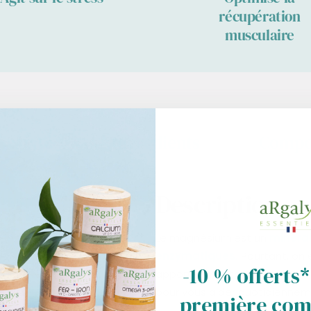
récupération
musculaire
ficacité
Ingrédients
Compo
Description
Le magnésium est un
minéral
enzymatiques.
Pourtant, on 
-10 % offerts*
apport alimentaire insuffisa
pour vous aider quotidiennem
première co