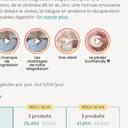
ation, de la vitamine B6 et du Zinc. Une formule innovante
à réduire le stress, la fatigue et améliore la récupération
oubles digestifs !
En savoir plus
e manque
Les
Avis client
Le pilulier
de
avantages
Ecofriendly 💚
agnésium
de notre
Magnésium
élules par jour. Soit 0,51€/jour
e
RÉDUC' DE 5%
RÉDUC' DE 10%
2 produits
3 produits
29,45€
31,00€
41,85€
46,50€