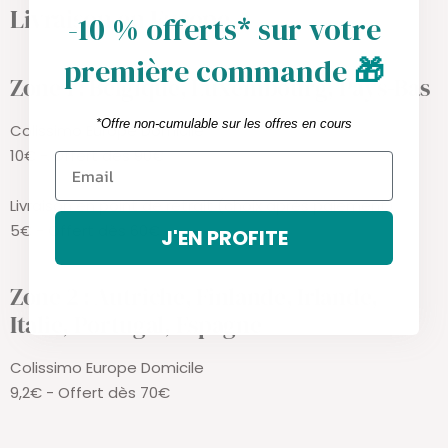
Livraison en Europe
-10 % offerts* sur votre
première commande
🎁
Zone 1 : Belgique, Luxembourg, Pays-Bas
*Offre non-cumulable sur les offres en cours
Colissimo Europe Domicile
10€ - Offert dès 90€
Livraison en point de retrait (choix après paiement)
5€ - Offert dès 60€
J'EN PROFITE
Zone 2 : Autriche, Finlande, Irlande,
Italie, Portugal, Espagne
Colissimo Europe Domicile
9,2€ - Offert dès 70€