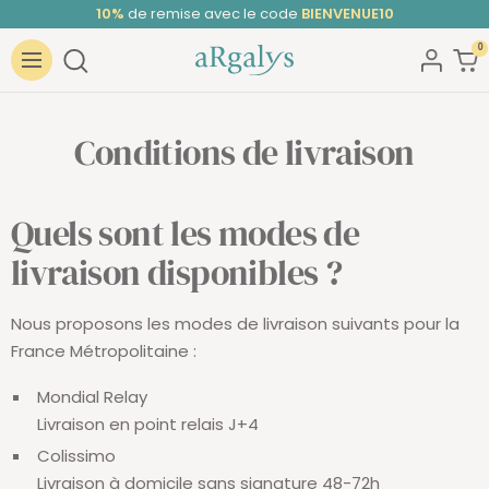
Passer
10%
de remise avec le code
BIENVENUE10
au
0
ARGALYS
contenu
Navigation
Conditions de livraison
Quels sont les modes de
livraison disponibles ?
Nous proposons les modes de livraison suivants pour la
France Métropolitaine :
Mondial Relay
Livraison en point relais J+4
Colissimo
Livraison à domicile sans signature 48-72h