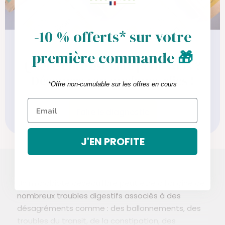
-10 % offerts* sur votre
première commande
🎁
Quelle cure est faite pour vous ?
Découvrez en quelques clics !
*Offre non-cumulable sur les offres en cours
Faire le diagnostic
J'EN PROFITE
Un microbiote déséquilibré peut être à l'origine de
nombreux troubles digestifs associés à des
désagréments comme : des ballonnements, des
troubles du transit, de la constipation, des