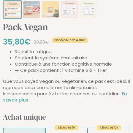
Pack Vegan
Prix
35,80€
ECONOMISEZ 4,00€
Prix
39,80€
normal
Réduit la fatigue
de
Soutient le système immunitaire
Contribue à une fonction cognitive normale
vente
➡️ Ce pack contient : 1 Vitamine B12 + 1 Fer
Que vous soyez Vegan ou végétarien, ce pack est idéal. Il
regroupe deux compléments alimentaires
indispensables pour éviter les carences au quotidien.
En
savoir plus
Achat unique
RÉDUC' DE 5%
RÉDUC' DE 10%