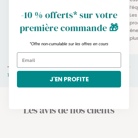
l’éq
-10 % offerts* sur votre
Les
pro
première commande
🎁
éne
plu
*Offre non-cumulable sur les offres en cours
1 MOIS
2 MOIS
3 MOIS
J'EN PROFITE
Les avis de nos clients