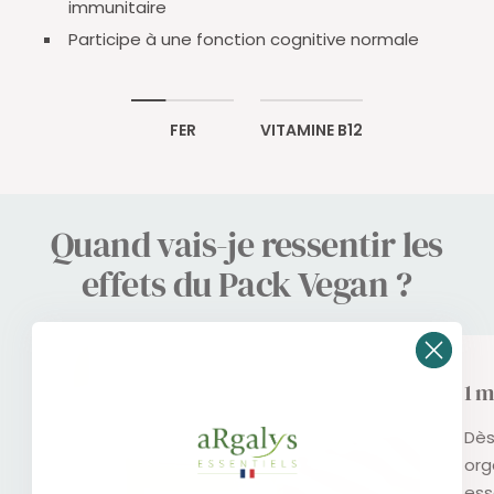
immunitaire
Participe à une fonction cognitive normale
FER
VITAMINE B12
Quand vais-je ressentir les
effets du Pack Vegan ?
1 m
Dès
org
ess