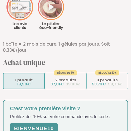
Les avis
Le pilulier
clients
éco-friendly
1 boîte = 2 mois de cure, 1 gélules par jours. Soit
0,33€/jour
Achat unique
RÉDUC' DE 5%
RÉDUC' DE 10%
1 produit
2 produits
3 produits
19,90€
37,81€
39,80€
53,73€
59,70€
C’est votre première visite ?
Profitez de -10% sur votre commande avec le code :
BIENVENUE10