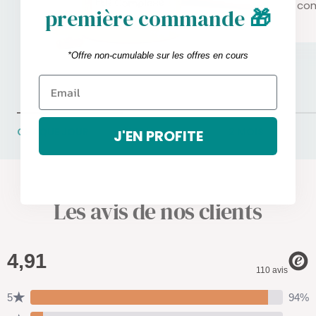
com
première commande
🎁
*Offre non-cumulable sur les offres en cours
CHAQUE JOUR
1 MOIS
2 MOIS
J'EN PROFITE
Les avis de nos clients