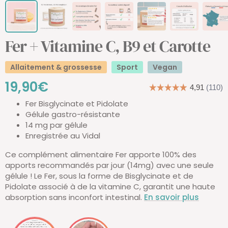
Fer + Vitamine C, B9 et Carotte
Allaitement & grossesse
Sport
Vegan
Prix
19,90€
Fer Bisglycinate et Pidolate
de
Gélule gastro-résistante
14 mg par gélule
vente
Enregistrée au Vidal
Ce complément alimentaire Fer apporte 100% des
apports recommandés par jour (14mg) avec une seule
gélule ! Le Fer, sous la forme de Bisglycinate et de
Pidolate associé à de la vitamine C, garantit une haute
absorption sans inconfort intestinal.
En savoir plus