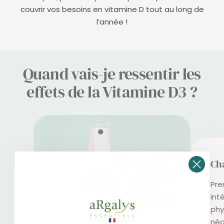
couvrir vos besoins en vitamine D tout au long de
l’année !
Quand vais-je ressentir les
effets de la Vitamine D3 ?
Ch
Pre
int
phy
néc