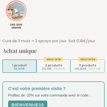
Les avis
clients
Cure de 3 mois = 2 sprays par jour. Soit 0,18€/jour
Achat unique
RÉDUC' DE 5%
RÉDUC' DE 10%
1 produit
2 produits
3 produits
16,90€
32,11€
33,80€
45,63€
50,70€
C’est votre première visite ?
Profitez de -10% sur votre commande avec le code :
BIENVENUE10