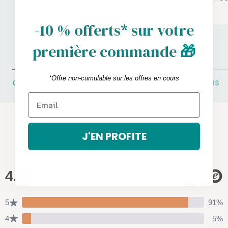
-10 % offerts* sur votre
première commande
🎁
*Offre non-cumulable sur les offres en cours
CHAQUE JOUR
1 MOIS
3 MOIS ET PLUS
Les avis de nos clients
J'EN PROFITE