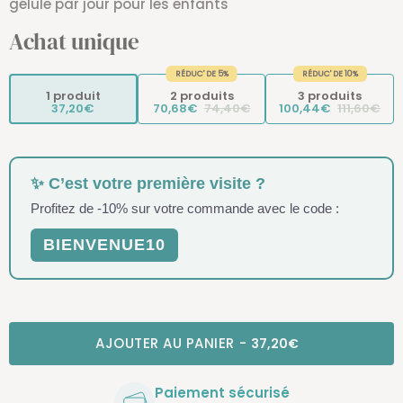
gélule par jour pour les enfants
Achat unique
RÉDUC' DE 5%
RÉDUC' DE 10%
1 produit
2 produits
3 produits
37,20€
70,68€
74,40€
100,44€
111,60€
✨ C’est votre première visite ?
Profitez de -10% sur votre commande avec le code :
BIENVENUE10
AJOUTER AU PANIER
-
37,20€
Paiement sécurisé