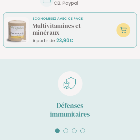
CB, Paypal
ECONOMISEZ AVEC CE PACK :
Multivitamines et
minéraux
23,90€
A partir de
Défenses
immunitaires
Aller
Aller
Aller
Aller