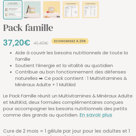
Pack famille
Prix
37,20€
ECONOMISEZ 4,20€
Prix
41,40€
normal
Aide à couvrir les besoins nutritionnels de toute la
de
famille
Soutient l’énergie et la vitalité au quotidien
vente
Contribue au bon fonctionnement des défenses
naturelles ➡️ Ce pack contient : 1 Multivitamines &
Minéraux Adulte + 1 Multikid
Le Pack Famille réunit un Multivitamines & Minéraux Adulte
et MultiKid, deux formules complémentaires conçues
pour accompagner les besoins nutritionnels des petits
comme des grands au quotidien.
En savoir plus
Cure de 2 mois = 1 gélule par jour pour les adultes et 1