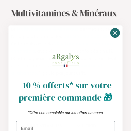
Multivitamines & Minéraux
Le
Multivitamines & Mineraux
permet soutenir
l’énergie et combler les
besoins du quotidien.
Sa formule associe
20 vitamines et minéraux
essentiels
, avec des apports renforcés en B12,
D3 et magnésium. Conçu pour toute la famille, il
convient aussi aux
femmes enceintes et
allaitantes.
1 gélule par jour suffit.
-10 % offerts* sur votre
première commande
🎁
*Offre non-cumulable sur les offres en cours
MULTIVITAMINES
MULTIKID