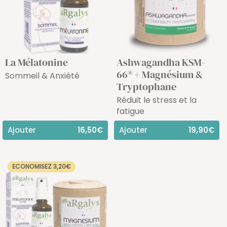
La Mélatonine
Ashwagandha KSM-
66® + Magnésium &
Sommeil & Anxiété
Tryptophane
Réduit le stress et la
fatigue
Ajouter
16,50€
Ajouter
19,90€
ECONOMISEZ 3,20€