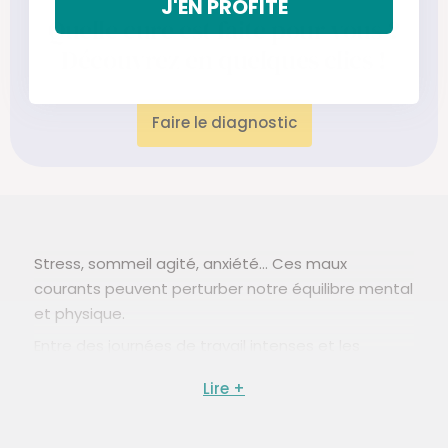
J'EN PROFITE
Quelle cure est faite pour vous ?
Découvrez en quelques clics !
Faire le diagnostic
Stress, sommeil agité, anxiété... Ces maux
courants peuvent perturber notre équilibre mental
et physique.
Entre des journées de travail intenses et les
imprévus du quotidien, le stress s’invite dans notre
vie et touche 1 français sur 2. Le stress est une
réaction normale de notre organisme face à des
situations nouvelles ou inhabituelles. Mais lorsque