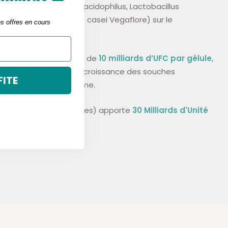
ergique
(Lactobacillus acidophilus,
Lactobacillus
longum et
Lactobacillus casei Vegaflore) sur le
es offres en cours
oncentration optimale de
10 milliards d’UFC par gélule
,
isent sélectivement la croissance des souches
FITE
sentes dans l’organisme.
élules gastro-résistantes) apporte
30 Milliards d'Unité
production.