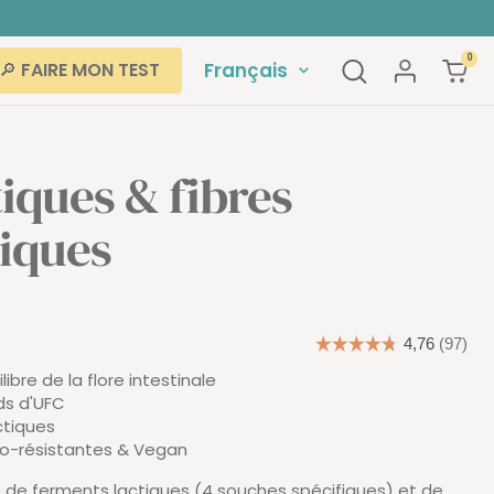
0
Langue
Français
🔎 FAIRE MON TEST
iques & fibres
tiques
ilibre de la flore intestinale
ds d'UFC
ctiques
ro-résistantes & Vegan
 de ferments lactiques (4 souches spécifiques) et de