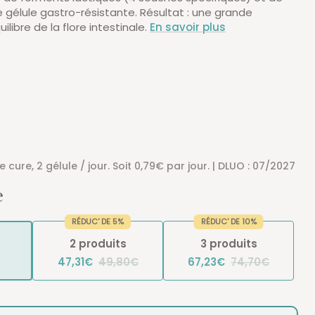
e gélule gastro-résistante. Résultat : une grande
uilibre de la flore intestinale.
En savoir plus
e cure, 2 gélule / jour. Soit 0,79€ par jour. | DLUO : 07/2027
e
RÉDUC' DE 5%
RÉDUC' DE 10%
2 produits
3 produits
47,31€
49,80€
67,23€
74,70€