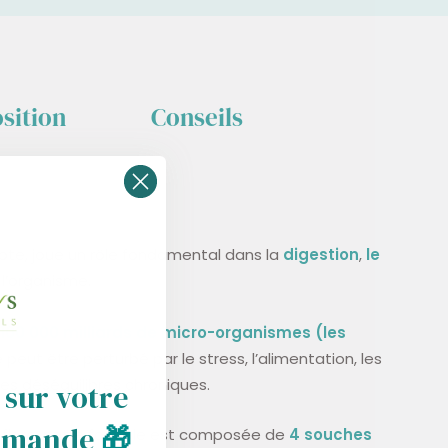
sition
Conseils
biote, joue un rôle fondamental dans la
digestion
,
le
e l’organisme.
100 000 milliards de micro-organismes (les
re peut être perturbé par le stress, l’alimentation, les
les déséquilibres chroniques.
 sur votre
mmande
🎁
la flore, notre formule est composée de
4 souches