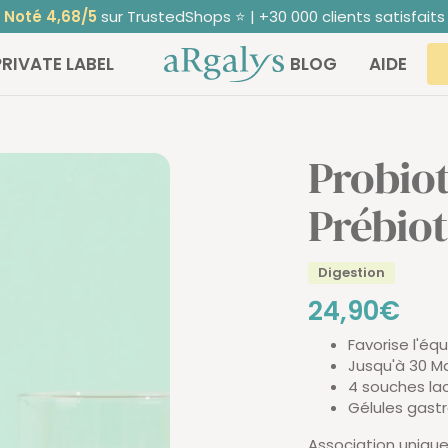
Noté 4,68/5
sur TrustedShops ⭐ | +30 000 clients satisfaits
ARGALYS
PRIVATE LABEL
BLOG
AIDE
Probiot
Prébio
Digestion
Prix
24,90€
Favorise l'équ
de
Jusqu'à 30 M
4 souches la
vente
Gélules gast
Association unique