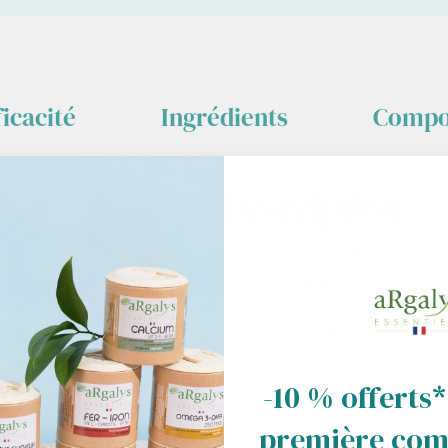
ficacité
Ingrédients
Compo
Description
La flore intestinale, ou micro
transit
et l’équilibre global d
Elle est constituée de plus de
probiotiques)
, dont l’équilib
traitements antibiotiques ou 
-10 % offerts*
première co
Pour maintenir l'équilibre de 