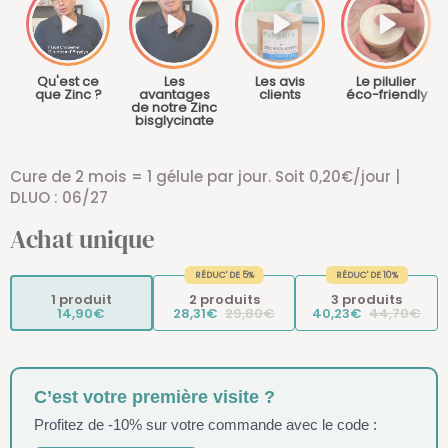
Qu'est ce
Les
Les avis
Le pilulier
que Zinc ?
avantages
clients
éco-friendly
de notre Zinc
bisglycinate
Cure de 2 mois = 1 gélule par jour. Soit 0,20€/jour |
DLUO : 06/27
Achat unique
RÉDUC' DE 5%
RÉDUC' DE 10%
1 produit
2 produits
3 produits
14,90€
28,31€
29,80€
40,23€
44,70€
C’est votre première visite ?
Profitez de -10% sur votre commande avec le code :