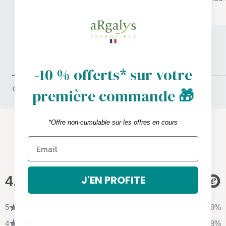
-10 % offerts* sur votre
CHAQUE JOUR
1 MOIS
2 MOIS
première commande
🎁
*Offre non-cumulable sur les offres en cours
Les avis de nos clients
J'EN PROFITE