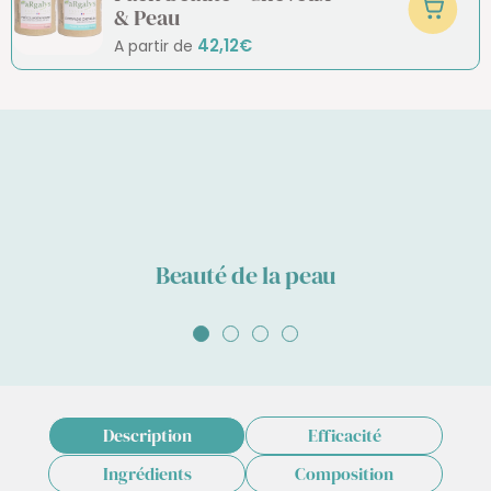
& Peau
42,12€
A partir de
Beauté de la peau
Aller
Aller
Aller
Aller
au
au
au
au
slide
slide
slide
slide
1
2
3
4
Description
Efficacité
Ingrédients
Composition