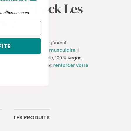
sir ce Pack Les
es offres en cours
s ?
outenir votre équilibre général :
FITE
veux et récupération musculaire
. Il
ec une approche globale, 100 % vegan,
 écarts nutritionnels
et
renforcer votre
LES PRODUITS