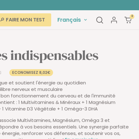
0
Langue
Français
🔎 FAIRE MON TEST
s indispensables
€
ECONOMISEZ 8,02€
l
igue et soutient l'énergie au quotidien
uilibre nerveux et musculaire
 bon fonctionnement du cerveau et de l'immunité
ntient : 1 Multivitamines & Minéraux + 1 Magnésium
 + 1 Vitamine D3 Végétale + 1 Oméga-3 DHA
ssocie Multivitamines, Magnésium, Oméga 3 et
épondre à vos besoins essentiels. Une synergie parfaite
 énergie, renforcer vos défenses, et soutenir vos os,