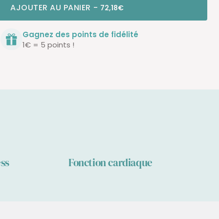
AJOUTER AU PANIER
-
72,18€
Paiement sécurisé
CB, Paypal
ess
Fonction cardiaque