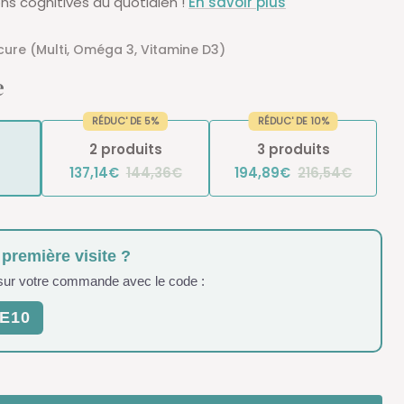
ns cognitives au quotidien !
En savoir plus
cure (Multi, Oméga 3, Vitamine D3)
e
RÉDUC' DE 5%
RÉDUC' DE 10%
2 produits
3 produits
137,14€
144,36€
194,89€
216,54€
 première visite ?
 sur votre commande avec le code :
E10