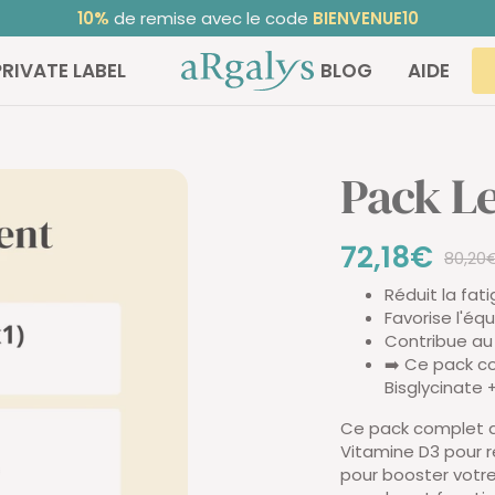
Noté 4,68/5
sur TrustedShops ⭐ | +30 000 clients satisfaits
ARGALYS
PRIVATE LABEL
BLOG
AIDE
Pack Le
Prix
72,18€
Prix
80,20
norma
Réduit la fat
de
Favorise l'éq
Contribue au
vente
➡️ Ce pack co
Bisglycinate
Ce pack complet a
Vitamine D3 pour r
pour booster votre