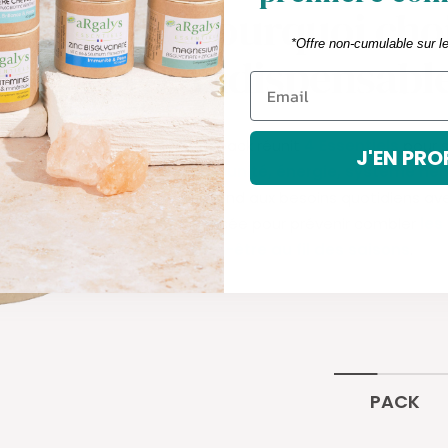
Pourquoi choi
*Offre non-cumulable sur l
indispensable
Ce pack réunit
4 Essentiels
pour s
J'EN PRO
immunité, énergie, système ner
répond aux besoins quotidiens av
pensée pour prévenir combler
les
bien-être au fil des saisons
.
PACK