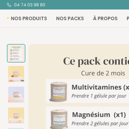
Passer
04 74 03 98 80
au
NOS PRODUITS
NOS PACKS
À PROPOS
contenu