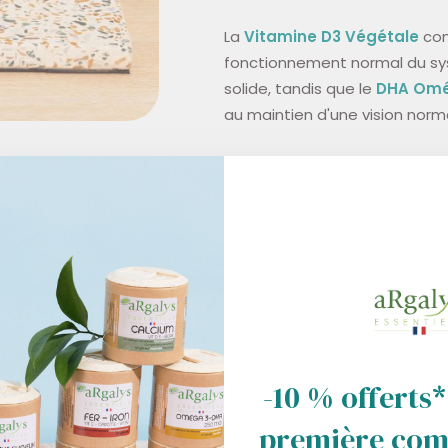
La
Vitamine D3 Végétale
com
fonctionnement normal du sys
solide, tandis que le
DHA Om
au maintien d'une vision norm
Ensemble, ces quatre formul
votre vitalité et répondre aux
routine simple, complète et d
-10 % offerts*
première co