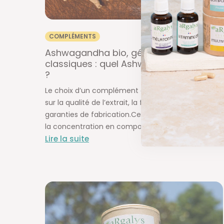
COMPLÉMENTS
Ashwagandha bio, gélules ou poudres
classiques : quel Ashwagandha choisir
?
Le choix d’un complément d’Ashwagandha repose
sur la qualité de l’extrait, la forme utilisée et les
garanties de fabrication.Ces éléments influencent
la concentration en composés actifs, la toléran...
Lire la suite