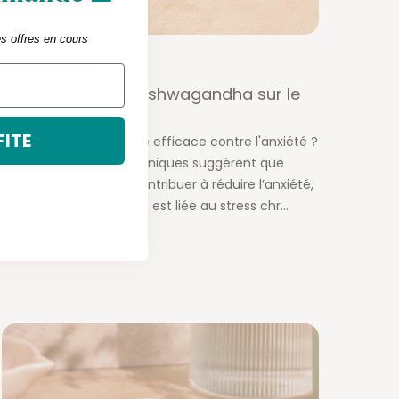
es offres en cours
COMPLÉMENTS
Les bienfaits de l’Ashwagandha sur le
stress et l’anxiété
FITE
L'Ashwagandha est-elle efficace contre l'anxiété ?
Oui, plusieurs études cliniques suggèrent que
l’Ashwagandha peut contribuer à réduire l’anxiété,
en particulier lorsqu’elle est liée au stress chr...
Lire la suite