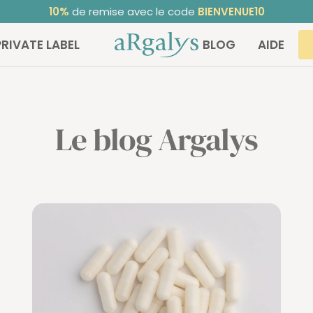
Noté 4,68/5
sur TrustedShops ⭐ | +30 000 clients satisfaits
ARGALYS
PRIVATE LABEL
BLOG
AIDE
Le blog Argalys