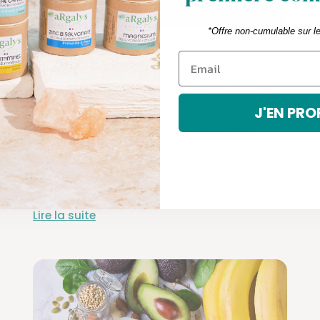
*Offre non-cumulable sur l
COMPLÉMENTS
Ashwagandha et sommeil : comment
cette plante favorise l’endormissement
?
J'EN PRO
L’Ashwagandha est une plante adaptogène
étudiée pour son rôle dans l’amélioration du
sommeil, notamment en cas de stress
chronique.Les données disponibles suggèrent
qu’elle peut contribuer à réduir...
Lire la suite