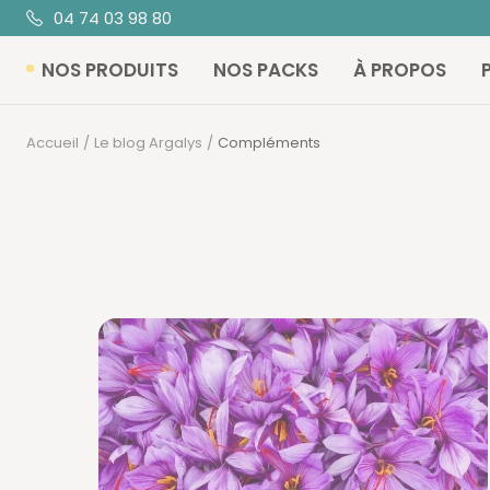
Passer
04 74 03 98 80
au
NOS PRODUITS
NOS PACKS
À PROPOS
contenu
Accueil
Le blog Argalys
Compléments