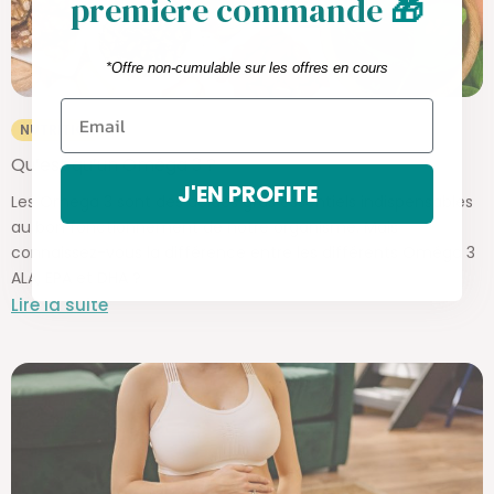
première commande
🎁
*Offre non-cumulable sur les offres en cours
NUTRITION
Qu’est qu’un Oméga 3 ?
J'EN PROFITE
Les Omega 3 sont des acides gras essentiels indispensables
au bon fonctionnement de notre organisme. Mais
connaissez-vous la différence entre les différents Oméga 3
ALA, EPA et DHA ?
Lire la suite