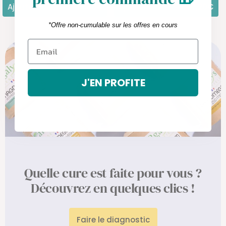
Ajouter
35,80€
Ajouter
37,20€
*Offre non-cumulable sur les offres en cours
J'EN PROFITE
Quelle cure est faite pour vous ?
Découvrez en quelques clics !
Faire le diagnostic