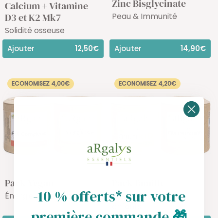
Zinc Bisglycinate
Calcium + Vitamine
Peau & Immunité
D3 et K2 Mk7
Solidité osseuse
Ajouter
12,50€
Ajouter
14,90€
ECONOMISEZ 4,00€
ECONOMISEZ 4,20€
Pack Vegan
Pack famille
-10 % offerts* sur votre
Énergie & Cerveau
Energie adultes &
enfants
première commande
🎁