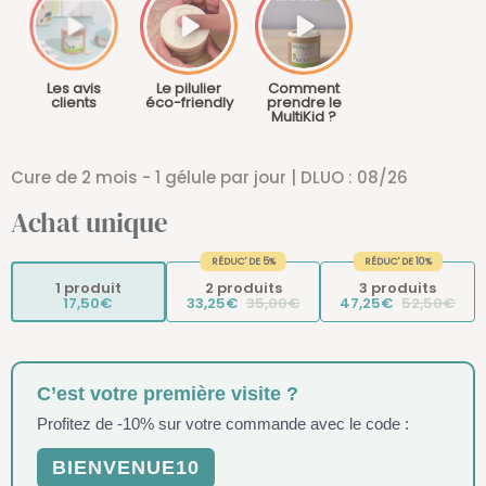
Les avis
Le pilulier
Comment
clients
éco-friendly
prendre le
MultiKid ?
Cure de 2 mois - 1 gélule par jour | DLUO : 08/26
Achat unique
RÉDUC' DE 5%
RÉDUC' DE 10%
1 produit
2 produits
3 produits
17,50€
33,25€
35,00€
47,25€
52,50€
C’est votre première visite ?
Profitez de -10% sur votre commande avec le code :
BIENVENUE10