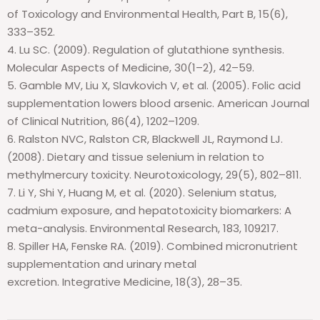
of Toxicology and Environmental Health, Part B, 15(6),
333–352.
4. Lu SC.
(2009).
Regulation of glutathione synthesis.
Molecular Aspects of Medicine, 30(1–2), 42–59.
5. Gamble MV, Liu X,
Slavkovich
V, et al. (2005). Folic acid
supplementation lowers blood arsenic. American Journal
of Clinical Nutrition, 86(4), 1202–1209.
6. Ralston NVC, Ralston CR, Blackwell JL, Raymond LJ.
(2008). Dietary and tissue selenium in relation to
methylmercury toxicity. Neurotoxicology, 29(5), 802–811.
7. Li Y, Shi Y, Huang M, et al. (2020). Selenium status,
cadmium exposure, and hepatotoxicity biomarkers: A
meta-analysis. Environmental Research, 183, 109217.
8. Spiller HA, Fenske RA. (2019). Combined micronutrient
supplementation and urinary metal
excretion.
Integrative
Medicine
, 18(3), 28–35.