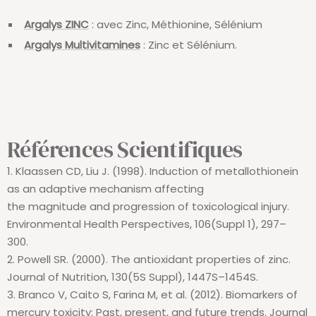
Argalys ZINC
: avec Zinc, Méthionine, Sélénium
Argalys Multivitamines
: Zinc et Sélénium.
Références Scientifiques
1.
Klaassen
CD, Liu J. (1998).
Induction of metallothionein
as an adaptive mechanism affecting
the
magnitude
and progression of toxicological injury.
Environmental Health Perspectives, 106(Suppl 1), 297–
300.
2. Powell SR. (2000). The antioxidant properties of zinc.
Journal of Nutrition, 130(5S Suppl), 1447S–1454S.
3. Branco V,
Caito
S, Farina M, et al. (2012). Biomarkers of
mercury toxicity: Past, present, and future trends. Journal