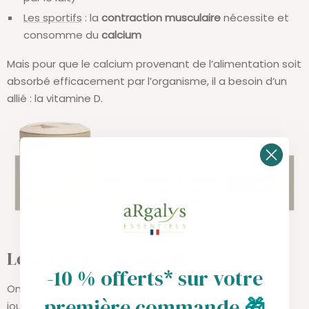
Les sportifs
: la
contraction musculaire
nécessite et
consomme du
calcium
Mais pour que le calcium provenant de l’alimentation soit
absorbé efficacement par l’organisme, il a besoin d’un
allié : la vitamine D.
Le rôle de la vitamine D
-10 % offerts* sur votre
On sait depuis plusieurs décennies que
la vitamine D
première commande
🎁
joue un rôle déterminant pour la
fixation du calcium