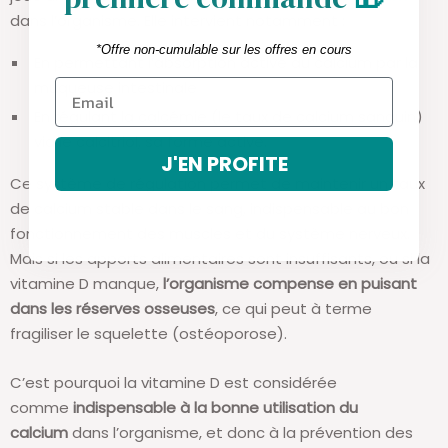
dans l’organisme. Elle intervient notamment :
*Offre non-cumulable sur les offres en cours
En permettant l’absorption active du calcium par la
muqueuse intestinale
En régulant la calcémie (le taux de calcium sanguin)
via le calcitriol, sa forme active.
J'EN PROFITE
Ce système de régulation permet de maintenir un taux
de calcium stable dans le sang, indispensable au bon
fonctionnement des muscles et du système nerveux.
Mais si les apports alimentaires sont insuffisants, ou si la
vitamine D manque,
l’organisme compense en puisant
dans les réserves osseuses
, ce qui peut à terme
fragiliser le squelette (ostéoporose).
C’est pourquoi la vitamine D est considérée
comme
indispensable à la bonne utilisation du
calcium
dans l’organisme, et donc à la prévention des