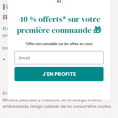
Fuentes alimenticias ricas en
magnesio
-10 % offerts* sur votre
première commande
🎁
El magnesio
está presente en todos los alimentos no
procesados.
*Offre non-cumulable sur les offres en cours
Entre los más ricos se encuentran:
En alimentos vegetales
Verduras de hoja verde
J'EN PROFITE
Nueces y semillas
Granos integrales
El magnesio también es abundante en productos
lácteos, pescado y mariscos. Sin embargo, si está
embarazada, tenga cuidado de no consumirlos crudos.