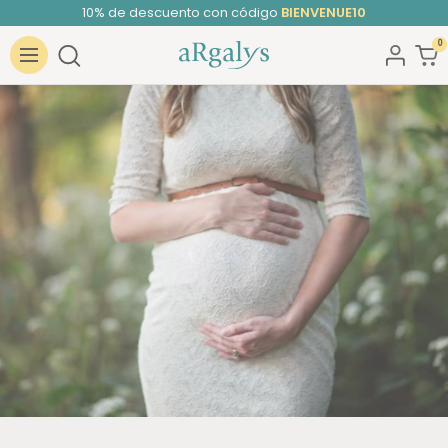
Saltar
10% de descuento con código
BIENVENUE10
al
0
ARGALYS
contenido
Navigación