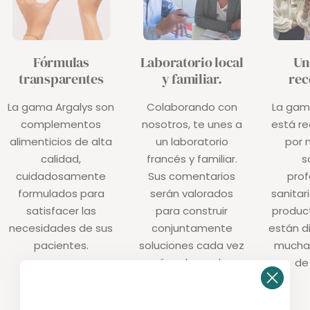
Fórmulas
Laboratorio local
Un
transparentes
y familiar.
rec
La gama Argalys son
Colaborando con
La gam
complementos
nosotros, te unes a
está r
alimenticios de alta
un laboratorio
por 
calidad,
francés y familiar.
s
cuidadosamente
Sus comentarios
prof
formulados para
serán valorados
sanitar
satisfacer las
para construir
produc
necesidades de sus
conjuntamente
están d
pacientes.
soluciones cada vez
mucha
más adecuadas.
de 