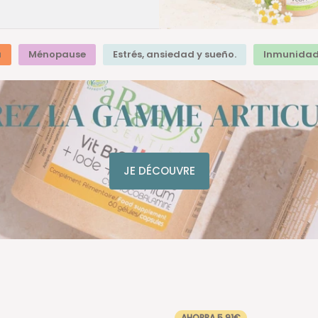
a
Ménopause
Estrés, ansiedad y sueño.
Inmunida
JE DÉCOUVRE
AHORRA 5,91€