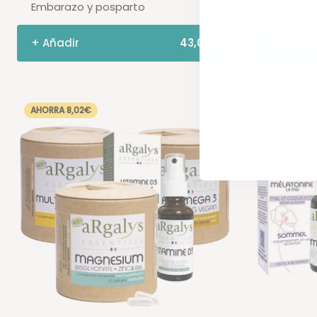
Embarazo y posparto
+ Añadir
43,00€
+ Añadir
AHORRA 8,02€
AHORRA 3,2