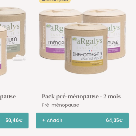
opause
Pack pré-ménopause - 2 mois
Pré-ménopause
50,46€
+ Añadir
64,35€