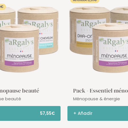
9€
nopause beauté
Pack - Essentiel mén
e beauté
Ménopause & énergie
57,55€
+ Añadir