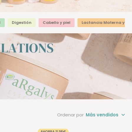
d
Digestión
Cabello y piel
Lactancia Materna y E
Ordenar por
Más vendidos
AHORRA 11,35€