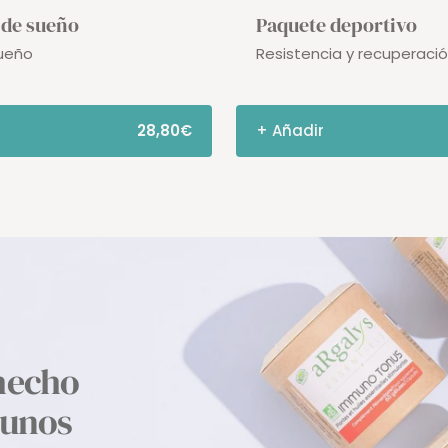
 de sueño
Paquete deportivo
sueño
Resistencia y recuperaci
28,80€
+ Añadir
hecho
 unos