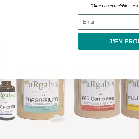
*Offre non-cumulable sur l
54,30€
+ Añadir
J'EN PRO
0€
AHORRA 4,30€