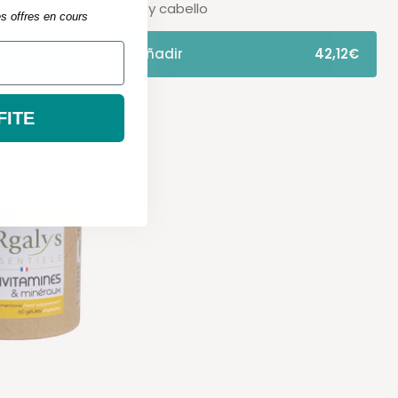
Piel y cabello
es offres en cours
48,50€
+ Añadir
42,12€
FITE