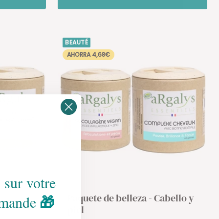
BEAUTÉ
AHORRA 4,68€
 sur votre
Paquete de belleza - Cabello y
mmande
🎁
piel