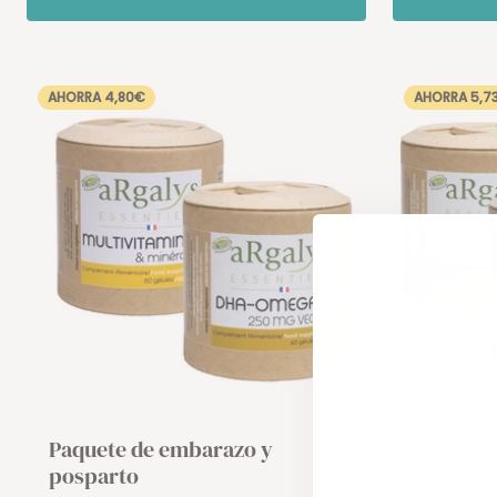
AHORRA 4,80€
AHORRA 5,7
Paquete de embarazo y
Paquete 
posparto
Posparto 