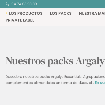
Saltar
04 74 03 98 80
al
LOS PRODUCTOS
LOS PACKS
NUESTRA MA
contenido
PRIVATE LABEL
Nuestros packs Argaly
Descubre nuestros packs Argalys Essentials. Agrupacion
complementos alimenticios en forma de dúos, al...
En sa