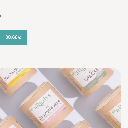
ón
38,60€