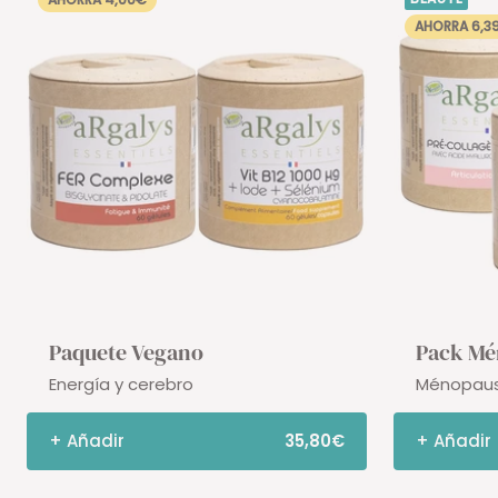
AHORRA 6,3
Paquete Vegano
Pack Mé
Energía y cerebro
Ménopaus
+ Añadir
35,80€
+ Añadir