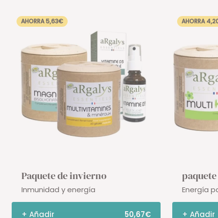
AHORRA 5,63€
AHORRA 4,2
Paquete de invierno
paquete 
Inmunidad y energía
Energía pa
+ Añadir
50,67€
+ Añadir