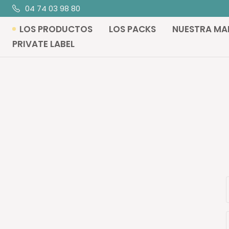
Saltar
04 74 03 98 80
al
LOS PRODUCTOS
LOS PACKS
NUESTRA MA
contenido
PRIVATE LABEL