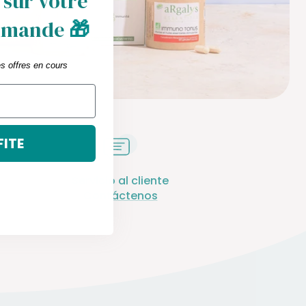
 sur votre
mmande
🎁
es offres en cours
FITE
Servicio al cliente
Contáctenos