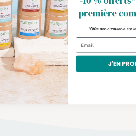
-10 % offerts*
ibirse
première co
*Offre non-cumulable sur l
J'EN PRO
pago seguro
Tarjeta de crédito, Paypal