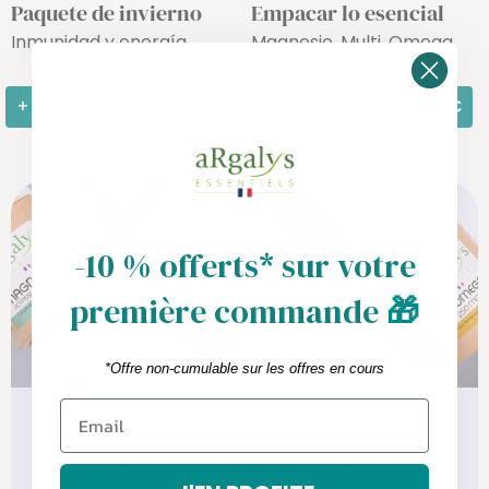
Paquete de invierno
Empacar lo esencial
Inmunidad y energía
Magnesio, Multi, Omega
3, Vitamina D3
+ Añadir
50,67€
+ Añadir
72,18€
-10 % offerts* sur votre
première commande
🎁
*Offre non-cumulable sur les offres en cours
¿Qué tratamiento está hecho para