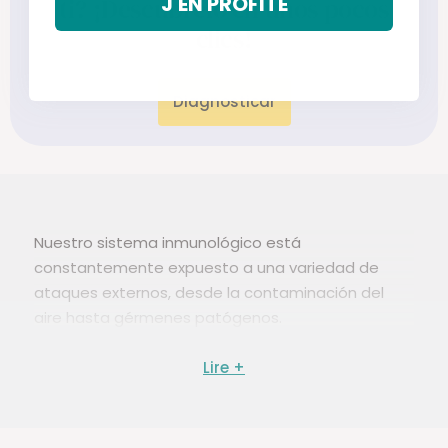
J'EN PROFITE
ti? ¡Descúbrelo en unos pocos
clics!
Diagnosticar
Nuestro sistema inmunológico está
constantemente expuesto a una variedad de
ataques externos, desde la contaminación del
aire hasta gérmenes patógenos.
El estrés crónico, el sedentarismo y la mala
alimentación también pueden debilitar nuestra
inmunidad.
Descubra nuestra selección de complementos
alimenticios diseñados para reforzar nuestras