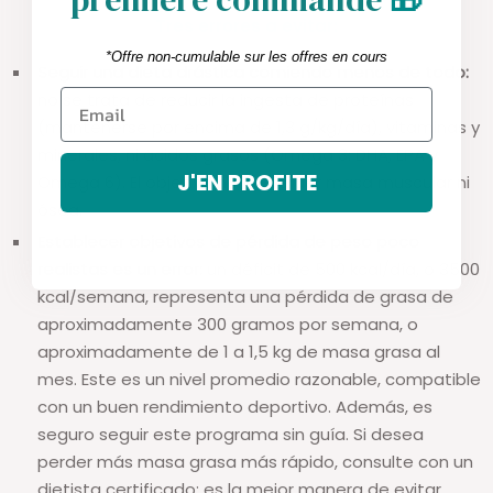
Tres errores a evitar:
*Offre non-cumulable sur les offres en cours
Seguir una dieta drástica comiendo menos de todo:
no se trata de reducir la ingesta de proteínas
(mantenerse por encima de 1,3 g/kg/día), vitaminas y
minerales, ni ácidos grasos (Omega 3: DHA, EPA y
J'EN PROFITE
Omega 6). El objetivo no es perder masa muscular ni
ósea.
Establecer objetivos de pérdida de peso poco
realistas es un error:
un déficit de 500 kcal/día, o 3500
kcal/semana, representa una pérdida de grasa de
aproximadamente 300 gramos por semana, o
aproximadamente de 1 a 1,5 kg de masa grasa al
mes. Este es un nivel promedio razonable, compatible
con un buen rendimiento deportivo. Además, es
seguro seguir este programa sin guía. Si desea
perder más masa grasa más rápido, consulte con un
dietista certificado; es la mejor manera de evitar