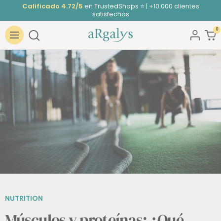
Saltar
Calificado 4.72/5
en TrustedShops ⭐ | +10.000 clientes
satisfechos
al
contenido
0
ARGALYS
Navigación
NUTRITION
Músculos y proteínas: ¿Qué