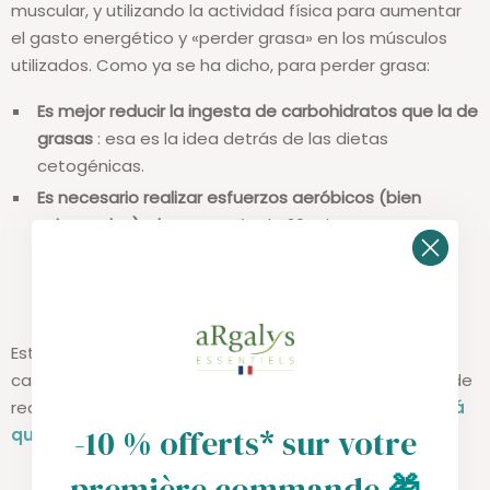
muscular, y utilizando la actividad física para aumentar
el gasto energético y «perder grasa» en los músculos
utilizados. Como ya se ha dicho, para perder grasa:
Es mejor reducir la ingesta de carbohidratos que la de
grasas
: esa es la idea detrás de las dietas
cetogénicas.
Es necesario realizar esfuerzos aeróbicos (bien
oxigenados) y largos
: más de 20 minutos a
intensidad media (aproximadamente a 2/3 de tu
frecuencia cardíaca máxima: a un nivel de esfuerzo
en el que todavía puedas hablar).
Estos veinte minutos mínimos de ciclismo, trote,
caminata rápida o elíptica son imprescindibles antes de
realizar ejercicios de fuerza específicos.
Esto permitirá
-10 % offerts* sur votre
que tu cuerpo queme grasa primero.
première commande
🎁