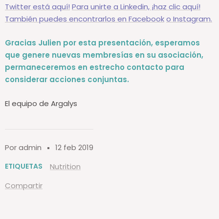
en las redes sociales: ¡
Para seguir a Antenna France en
Twitter está aquí!
Para unirte a Linkedin, ¡haz clic aquí!
También puedes encontrarlos en Facebook
o Instagram.
Gracias Julien por esta presentación, esperamos
que genere nuevas membresías en su asociación,
permaneceremos en estrecho contacto para
considerar acciones conjuntas.
El equipo de Argalys
Por admin
12 feb 2019
ETIQUETAS
Nutrition
Compartir