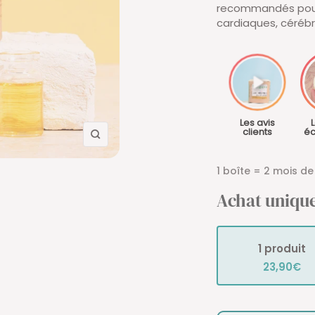
recommandés pour 
cardiaques, cérébra
Les avis
L
clients
éc
Zoom
1 boîte = 2 mois de 
Achat uniqu
1 produit
23,90€