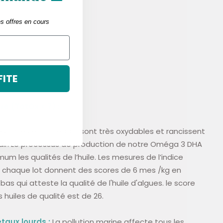
culaire
es offres en cours
FITE
re (
TotOx < 7) :
es riches en Omega 3 sont très oxydables et rancissent
l’air. Le processus de production de notre Oméga 3 DHA
m les qualités de l’huile. Les mesures de l’indice
ur chaque lot donnent des scores de 6 mes /kg en
bas qui atteste la qualité de l'huile d'algues.
le score
huiles de qualité est de 26.
étaux lourds :
La pollution marine affecte tous les