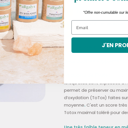
Du système cardiovas
*Offre non-cumulable sur l
Du système nerveux
De la vision
J'EN PRO
Du cœur.
Deux qualités supplémentai
La qualité de l'huile :
Les huil
lorsqu’elles sont exposées à 
permet de préserver au maximu
d’oxydation (ToTox) faites s
moyenne
.
C'est un score très 
Totox maximal toléré pour des 
Une très faible teneur en m