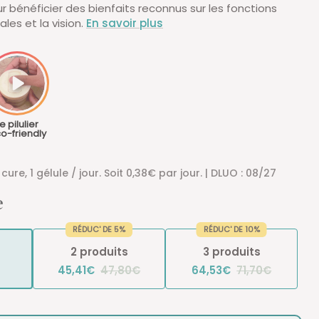
bénéficier des bienfaits reconnus sur les fonctions
les et la vision.
En savoir plus
e pilulier
o-friendly
cure, 1 gélule / jour. Soit 0,38€ par jour. | DLUO : 08/27
e
RÉDUC' DE 5%
RÉDUC' DE 10%
2 produits
3 produits
45,41€
47,80€
64,53€
71,70€