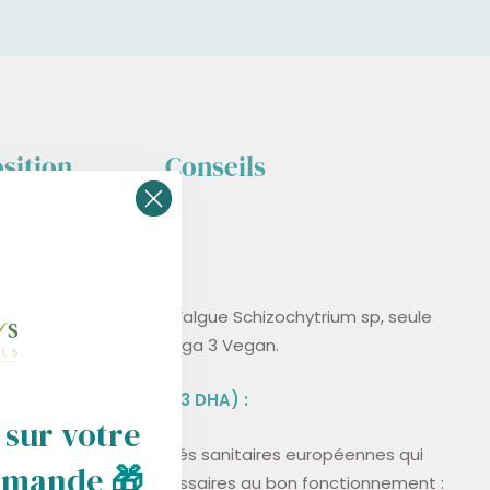
sition
Conseils
gan est extraite de l’algue Schizochytrium sp, seule
production de DHA Oméga 3 Vegan.
s (250 mg d’Oméga 3 DHA) :
 sur votre
ndations des autorités sanitaires européennes qui
mmande
🎁
DHA
par jour sont nécessaires au bon fonctionnement :