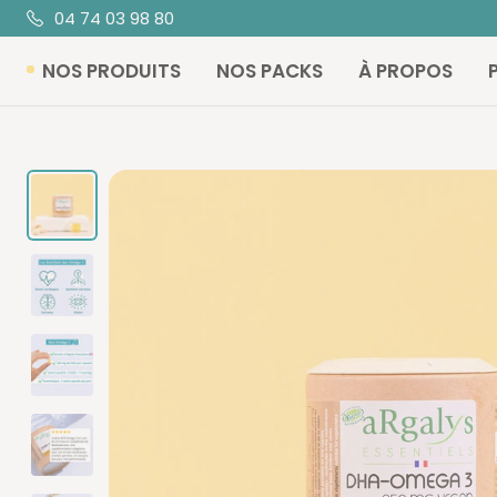
Passer
04 74 03 98 80
au
NOS PRODUITS
NOS PACKS
À PROPOS
contenu