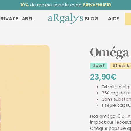
10%
de remise avec le code
BIENVENUE10
ARGALYS
PRIVATE LABEL
BLOG
AIDE
Oméga 
Sport
Stress &
Prix
23,90€
Extraits d'al
de
250 mg de DH
Sans substa
vente
1 seule capsu
Nos oméga-3 DHA so
impact sur l’écosy
Chaque capsule ap