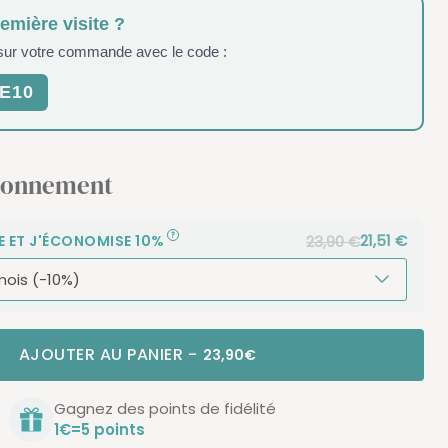
remière visite ?
 sur votre commande avec le code :
E10
bonnement
21,51 €
23,90 €
E ET J'ÉCONOMISE 10%
AJOUTER AU PANIER
-
23,90€
Gagnez des points de fidélité
1€=5 points