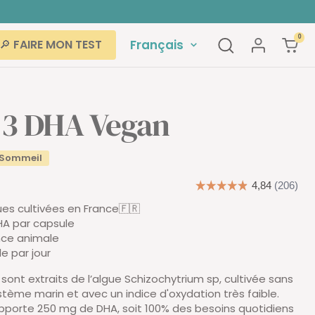
0
Langue
Français
🔎 FAIRE MON TEST
3 DHA Vegan
 Sommeil
gues cultivées en France🇫🇷
A par capsule
nce animale
le par jour
nt extraits de l’algue Schizochytrium sp, cultivée sans
stème marin et avec un indice d'oxydation très faible.
porte 250 mg de DHA, soit 100% des besoins quotidiens