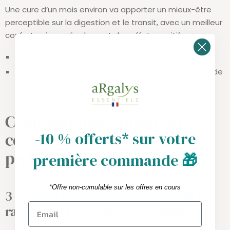
Une cure d’un mois environ va apporter un mieux-être
perceptible sur la digestion et le transit, avec un meilleur
confort qui aura également des effets positifs sur :
Le niveau de stress et d’anxiété
L’action anti-inflammatoire intestinale (diminution de
l’irritabilité du colon)
Comment bien choisir un
-10 % offerts* sur votre
complément alimentaire
probiotiques ?
première commande
🎁
*Offre non-cumulable sur les offres en cours
3 critères importants pour un effet
rapide sur votre flore intestinale