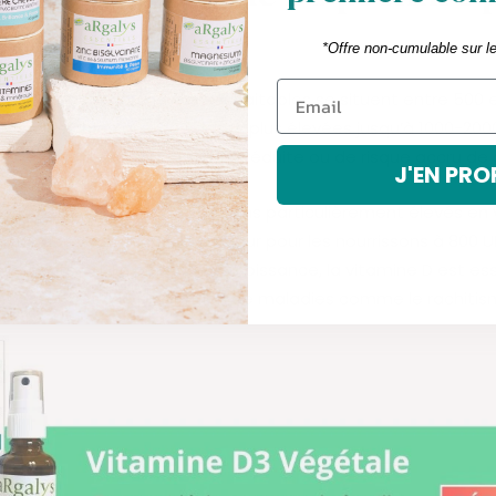
*Offre non-cumulable sur l
s, les apports journaliers souhaitables se situent entre 500 e
ationales), bien que des doses plus élevées jusqu’à 1000-200
es en cas d'exposition solaire réduite ou de risque accru de 
J'EN PRO
ès la naissance, ont des besoins particulièrement élevés en 
andés vont de 400 UI par jour pour les nourrissons à 800 UI
lescents [4]. En période de croissance, la vitamine D est ess
 osseux et à la prévention de maladies comme le rachitis