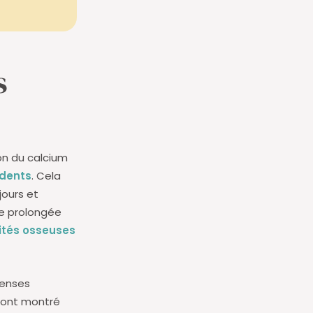
s
ion du calcium
dents
. Cela
jours et
ce prolongée
lités osseuses
fenses
s ont montré