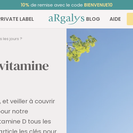
Noté 4,68/5
sur TrustedShops ⭐ | +30 000 clients satisfaits
ARGALYS
PRIVATE LABEL
BLOG
AIDE
 les jours ?
 vitamine
et veiller à couvrir
pour notre
tamine D tous les
rticle les clés pour