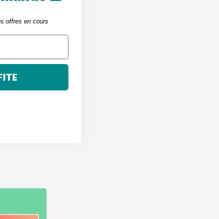
es offres en cours
t 1000 UI
0 UI peuvent
carence [3].
FITE
vitamine D. Les
 pour les
entielle au
me.