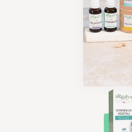
jour ?
Pour les adulte
(unités intern
être nécessair
Les enfants, d
apports recomm
enfants et ado
développement