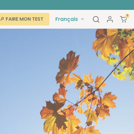
0
Langue
Français
🔎 FAIRE MON TEST