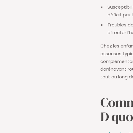
Susceptibil
déficit peu
Troubles de
affecter l’
Chez les enfa
osseuses typi
complémentai
dorénavant rout
tout au long d
Comme
D quo