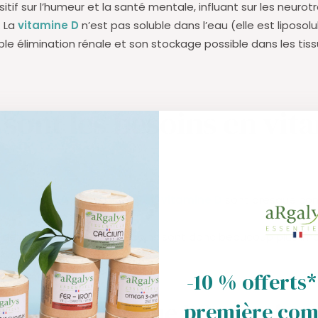
itif sur l’humeur et la santé mentale, influant sur les neuro
. La
vitamine D
n’est pas soluble dans l’eau (elle est liposolu
ible élimination rénale et son stockage possible dans les tis
 sont les besoins en vit
hysiologiques quotidiens en vitamine D
sont presque con
 de poids corporel, les besoins sont donc beaucoup plus im
 croissance.
-10 % offerts*
 dose de vitamine D3 prendre 
première co