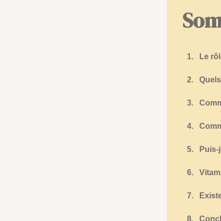
Som
1.
Le rô
2.
Quels
3.
Comme
4.
Comme
5.
Puis-
6.
Vitam
7.
Exist
8.
Concl