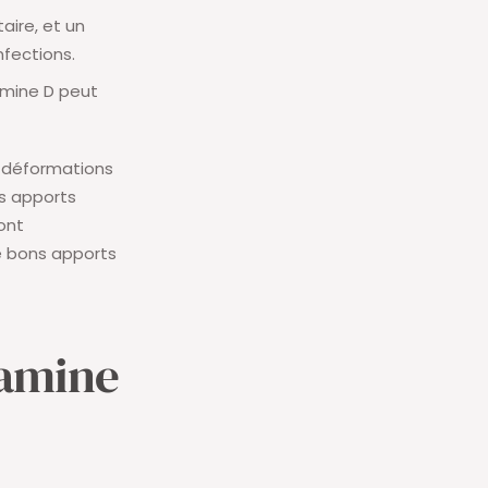
aire, et un
nfections.
amine D peut
s déformations
s apports
ont
de bons apports
tamine