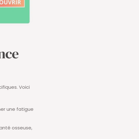
nce
fiques. Voici
ner une fatigue
 santé osseuse,