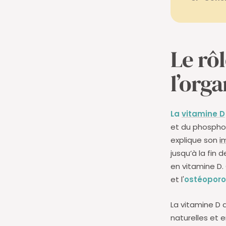
Le rô
l’org
La
vitamine D
et du phosphor
explique son
i
jusqu’à la fin d
en vitamine D. 
et l'
ostéopor
La vitamine D a
naturelles et 