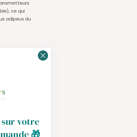
transmetteurs
ble), ce qui
sus adipeux du
amine
stants tout au
portants chez
 sur votre
par
mmande
🎁