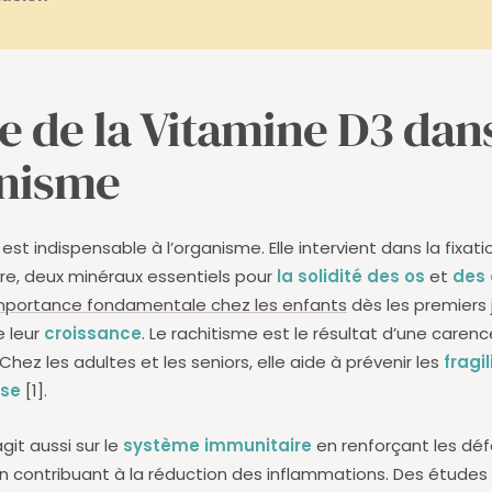
le de la Vitamine D3 dan
anisme
est indispensable à l’organisme. Elle intervient dans la fixat
e, deux minéraux essentiels pour
la solidité des os
et
des 
mportance fondamentale chez les enfants
dès les premiers 
e leur
croissance
. Le rachitisme est le résultat d’une caren
Chez les adultes et les seniors, elle aide à prévenir les
fragi
ose
[1].
git aussi sur le
système immunitaire
en renforçant les dé
en contribuant à la réduction des inflammations. Des étude