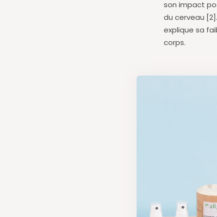
son impact pos
du cerveau [2]
explique sa fa
corps.
Quels
D ?
Les besoins p
long de la vie.
Exprimés en kg
les enfants en
Quelle