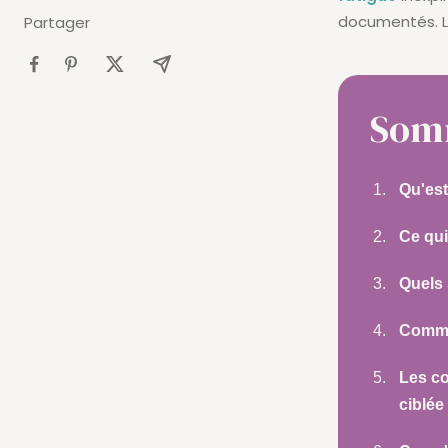
documentés. L
Partager
Som
Qu'es
Ce qui
Quels
Comme
Les co
ciblée