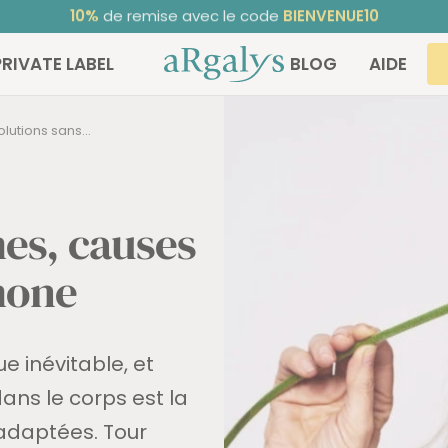
Noté 4,68/5
sur TrustedShops ⭐ | +30 000 clients satisfaits
ARGALYS
PRIVATE LABEL
BLOG
AIDE
utions sans...
es, causes
mone
e inévitable,
et
ns le corps est la
 adaptées. Tour