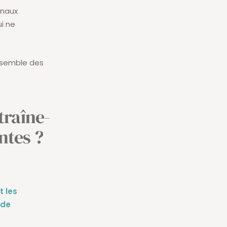
gnaux
ui ne
ensemble des
traîne-
ntes ?
.
t les
 de