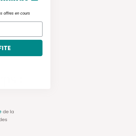
t leur
es offres en cours
chaleur
itent une
FITE
rps :
e
de la
 des