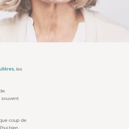
ulières
, les
 de
p souvent
aque coup de
'hui bien