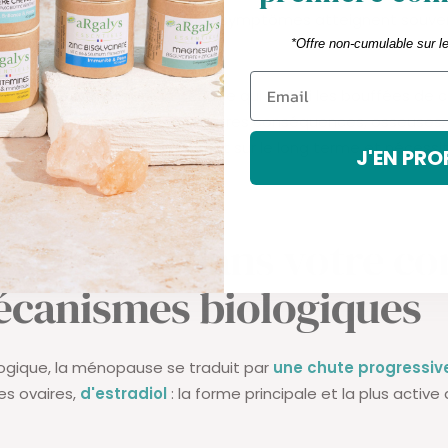
t la plus marquée et que les symptômes atteignent souven
male.
*Offre non-cumulable sur l
pause
désigne toute la période qui suit. Si les bouffées de 
tténuer progressivement, d'autres conséquences, osseuses,
es, génito-urinaires s'installent sur le long terme et nécess
J'EN PRO
culière.
i se passe dans votre co
écanismes biologiques
ologique, la ménopause se traduit par
une chute progressiv
es ovaires,
d'estradiol
: la forme principale et la plus active