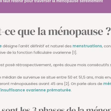
il faut retenir pour traverser la ménopause sereinement
t-ce que la ménopause ?
e
désigne l'arrêt définitif et naturel des
menstruations
, con
ve de la fonction folliculaire ovarienne [1].
est posé rétrospectivement, après douze mois consécutifs s
ge médian de survenue se situe entre 50 et 51,5 ans, mais env
ront ménopausées avant 45 ans [2]. On parle alors de
mé
'insuffisance ovarienne prématurée
.
 sont les 3 phases de la méno