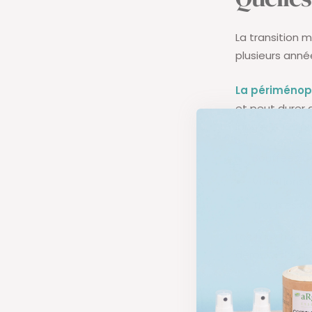
La transition 
plusieurs anné
La périméno
et peut durer d
longs, et les 
Bouffées d
Variations
Troubles d
Les taux hormo
déroutante de
La ménopaus
consécutifs sa