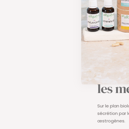
œstrogènes es
intensité maxi
La postméno
tendent à s'a
cardiovasculair
attention parti
Ce qu
les m
Sur le plan bi
sécrétion par l
œstrogènes.