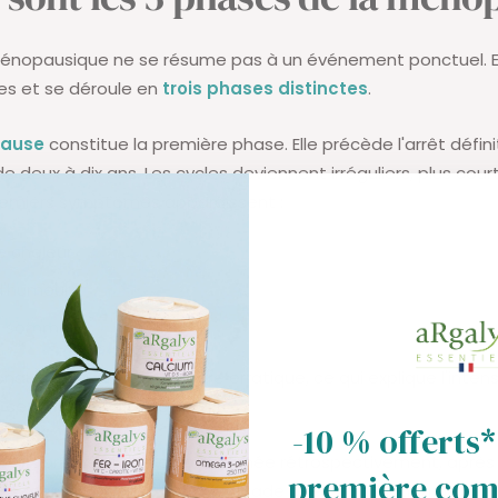
ménopausique ne se résume pas à un événement ponctuel. El
es et se déroule en
trois phases distinctes
.
pause
constitue la première phase. Elle précède l'arrêt défini
e deux à dix ans. Les cycles deviennent irréguliers, plus cour
premiers symptômes apparaissent :
e chaleur
 d'humeur
u sommeil.
naux fluctuent de manière erratique, ce qui explique l'intens
 ces manifestations.
-10 % offerts*
e
proprement dite est confirmée rétrospectivement, après
première co
ns menstruation. C'est à ce stade que la diminution de la p