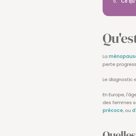
Ce qu'
Qu'es
La
ménopaus
perte progressi
Le diagnostic 
En Europe, l'â
des femmes se
précoce
, ou
d
Quelles