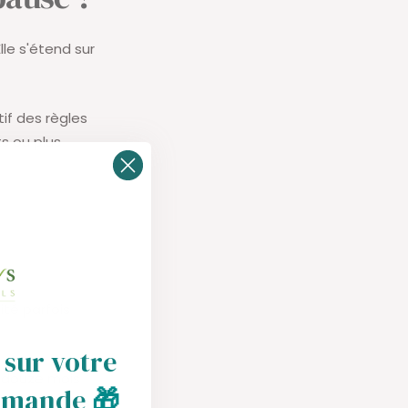
le s'étend sur
tif des règles
ts ou plus
ité parfois
 sur votre
 douze mois
mmande
🎁
roduction des