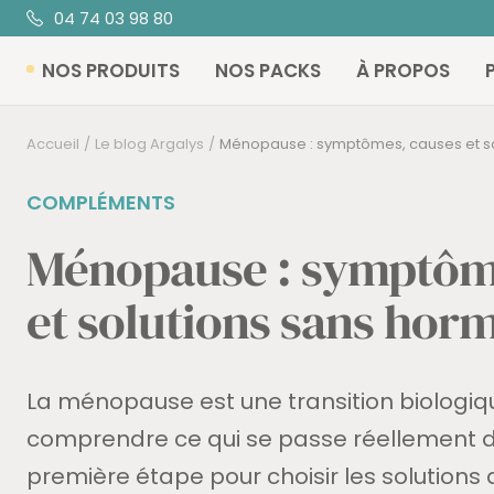
Passer
04 74 03 98 80
au
NOS PRODUITS
NOS PACKS
À PROPOS
contenu
Accueil
Le blog Argalys
Ménopause : symptômes, causes et sol
COMPLÉMENTS
Ménopause : symptôm
et solutions sans hor
La ménopause est une transition biologiqu
c
omprendre ce qui se passe réellement da
première étape pour choisir les solutions