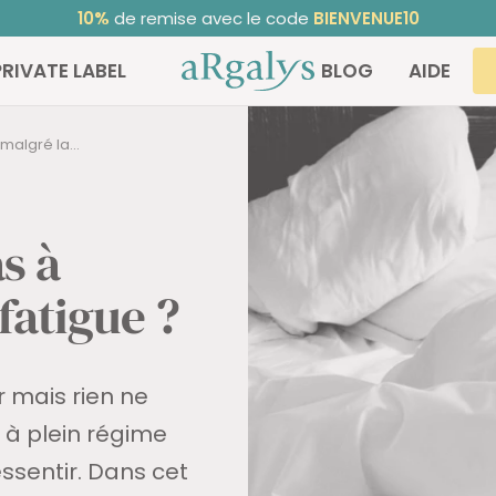
10%
de remise avec le code
BIENVENUE10
ARGALYS
PRIVATE LABEL
BLOG
AIDE
malgré la...
s à
fatigue ?
 mais rien ne
 à plein régime
essentir. Dans cet