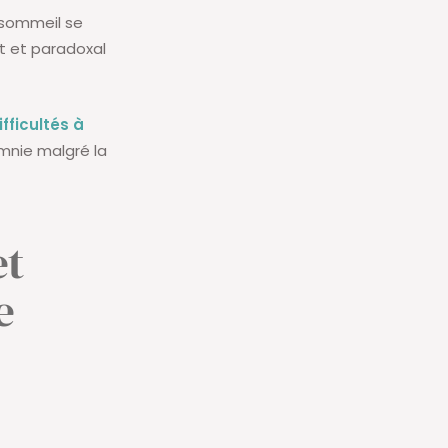
u sommeil se
nt et paradoxal
fficultés à
omnie malgré la
et
e