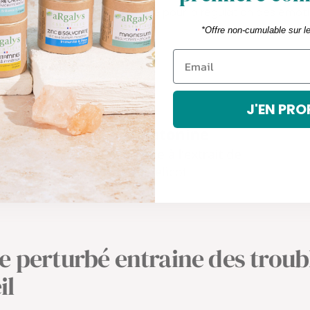
es. Cette phase est essentielle pour la régulation des émoti
ibre mental et nerveux.
*Offre non-cumulable sur l
J'EN PRO
e perturbé entraine des troub
il