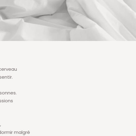
 cerveau
entir.
sonnes.
ssions
,
dormir malgré