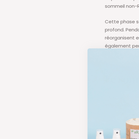
sommeil non-R
Cette phase se
profond. Penda
réorganisent e
également pend
informations re
Le som
La seconde ph
REM (Rapid Ey
Cette phase d’
désynchronisée
paradoxal que 