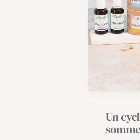
caractéristiqu
pour le l’équil
Un cycl
somme