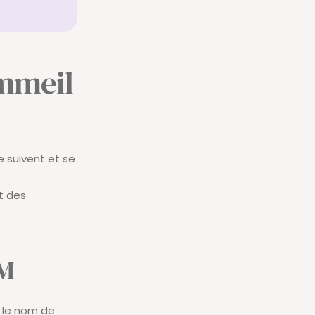
ommeil
e suivent et se
t des
EM
 le nom de