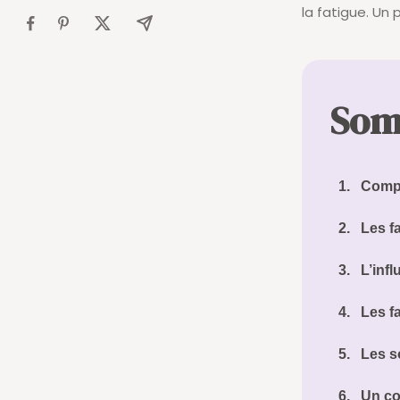
la fatigue. Un 
Som
1.
Compr
2.
Les f
3.
L’inf
4.
Les f
5.
Les s
6.
Un co