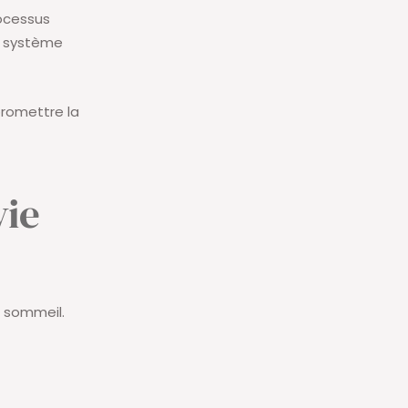
rocessus
u système
romettre la
vie
u sommeil.