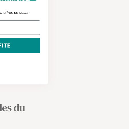
ons, ainsi que
es offres en cours
FITE
les du