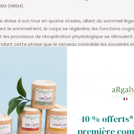
EM (NREM).
 divise à son tour en quatre stades, allant du sommeil lég
nt le sommeil lent, le corps se régénère, les fonctions cogni
t les processus de récupération physiologique se déroulent.
ant cette phase que le cerveau consolide les souvenirs et 
cueillies pendant la journée.
meil rapide aussi appelé REM
ase du sommeil est le sommeil paradoxal, également appe
e Movement).
activité cérébrale est caractérisée par des ondes rapides 
-10 % offerts*
s, similaires à celles observées pendant l'éveil. C'est pend
première co
surviennent les rêves les plus vifs et les mouvements oculai