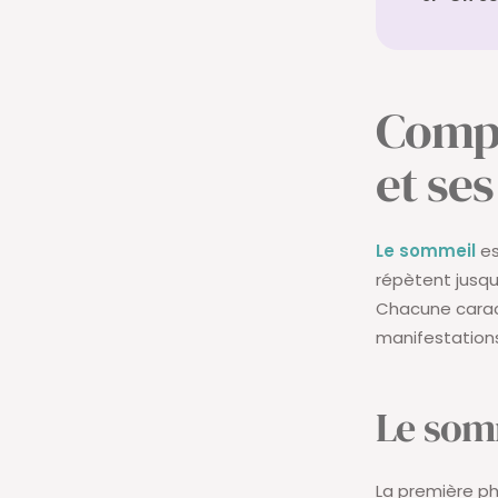
Compr
et se
Le sommeil
es
répètent jusqu’
Chacune caract
manifestations
Le som
La première p