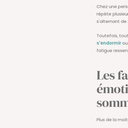
Chez une pers
répète plusieu
s'alternant de
Toutefois, tou
s'endormir
ou 
fatigue ressent
Les f
émoti
somm
Plus de la moi