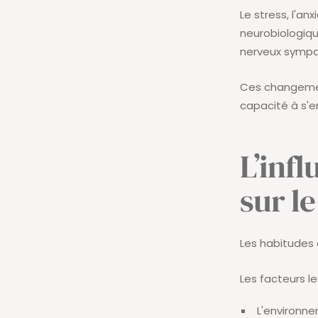
Le stress, l'a
neurobiologiq
nerveux sympa
Ces changemen
capacité à s'e
L’inf
sur l
Les habitudes d
Les facteurs l
L'environn