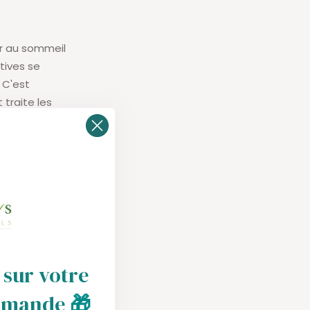
er au sommeil
tives se
 C'est
traite les
lé sommeil
et
 sur votre
ant le sommeil
mmande
🎁
res rapides