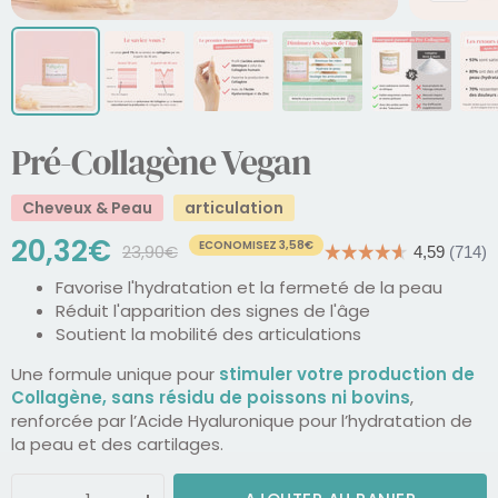
Pré-Collagène Vegan
Cheveux & Peau
articulation
Prix
20,32€
ECONOMISEZ 3,58€
Prix
23,90€
normal
Favorise l'hydratation et la fermeté de la peau
de
Réduit l'apparition des signes de l'âge
Soutient la mobilité des articulations
vente
Une formule unique pour
stimuler votre production de
Collagène, sans résidu de poissons ni bovins
,
renforcée par l’Acide Hyaluronique pour l’hydratation de
la peau et des cartilages.