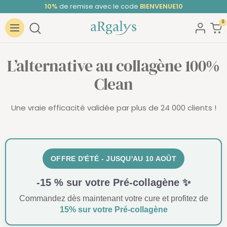
Passer
Noté 4,68/5
sur TrustedShops ⭐ | +30 000 clients satisfaits
au
0
ARGALYS
contenu
Navigation
L’alternative au collagène 100%
Clean
Une vraie efficacité validée par plus de 24 000 clients !
OFFRE D'ÉTÉ - JUSQU'AU 10 AOÛT
-15 % sur votre Pré-collagène ✨
Commandez dès maintenant votre cure et profitez de
15% sur votre Pré-collagène