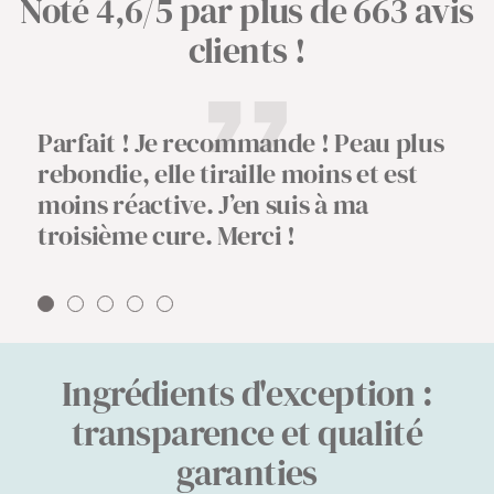
Noté 4,6/5 par plus de 663 avis
clients !
Parfait ! Je recommande ! Peau plus
rebondie, elle tiraille moins et est
moins réactive. J’en suis à ma
troisième cure. Merci !
Aller
Aller
Aller
Aller
Aller
au
au
au
au
au
slide
slide
slide
slide
slide
Ingrédients d'exception :
1
2
3
4
5
transparence et qualité
garanties