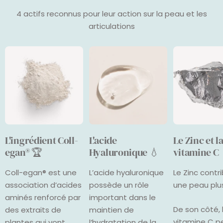
4 actifs reconnus pour leur action sur la peau et les
articulations
L'ingrédient Coll-
L'acide
Le Zinc et l
egan® 🏆
Hyaluronique 💧
vitamine C
Coll-egan® est une
L’acide hyaluronique
Le Zinc contr
association d’acides
possède un rôle
une peau plus
aminés renforcé par
important dans le
De son côté, 
des extraits de
maintien de
vitamine C p
plantes qui vont
l’hydratation de la