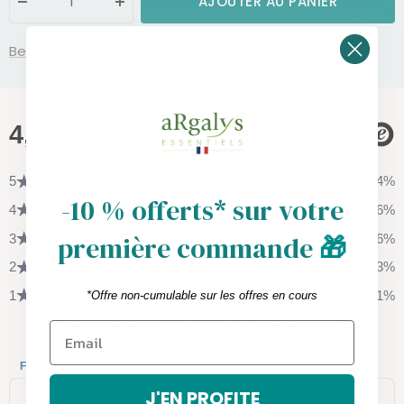
AJOUTER AU PANIER
Réduire
Augmenter
la
la
quantité
quantité
Besoin d'aide ?
-10 % offerts* sur votre
première commande
🎁
*Offre non-cumulable sur les offres en cours
J'EN PROFITE