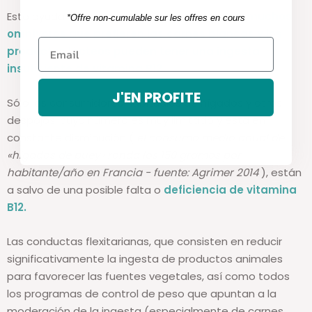
*Offre non-cumulable sur les offres en cours
Esto ayuda a comprender que, en la práctica,
muchos
omnívoros que prefieren las carnes blancas y los
productos lácteos pueden tener
una ingesta
insuficiente de vitamina B12
.
J'EN PROFITE
Sólo los consumidores habituales de hígados y otros
despojos, cuyo número es muy limitado y está en
constante disminución (
el consumo medio anual de
«hígados de buey» ronda los 150 gramos por
habitante/año en Francia - fuente: Agrimer 2014
), están
a salvo de una posible falta o
deficiencia de vitamina
B12.
Las conductas flexitarianas, que consisten en reducir
significativamente la ingesta de productos animales
para favorecer las fuentes vegetales, así como todos
los programas de control de peso que apuntan a la