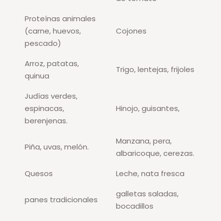
Proteínas animales
(carne, huevos,
Cojones
pescado)
Arroz, patatas,
Trigo, lentejas, frijoles
quinua
Judías verdes,
espinacas,
Hinojo, guisantes,
berenjenas.
Manzana, pera,
Piña, uvas, melón.
albaricoque, cerezas.
Quesos
Leche, nata fresca
galletas saladas,
panes tradicionales
bocadillos