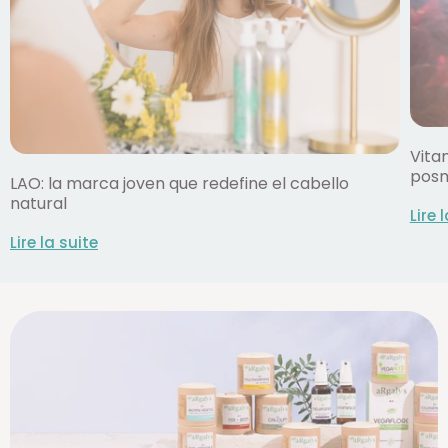
Vita
pos
LAO: la marca joven que redefine el cabello
natural
Lire 
Lire la suite