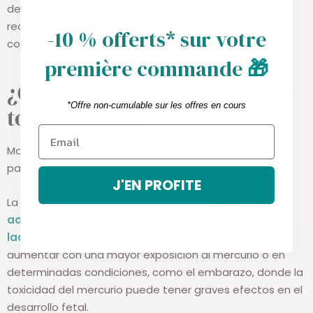
de Selenio del organismo para que se mantengan las
reacciones enzimáticas en las que interviene
-10 % offerts* sur votre
constantemente.
première commande
🎁
¿Cómo abastecerse de selenio
*Offre non-cumulable sur les offres en cours
todos los días?
Mantener
niveles adecuados de selenio
es esencial
para preservar sus beneficios protectores.
J'EN PROFITE
La ingesta diaria recomendada es de
70 mcg para
adultos
y
85 mcg para mujeres en período de
lactancia
. Sin embargo, estas necesidades pueden
aumentar con una mayor exposición al mercurio o en
determinadas condiciones, como el embarazo, donde la
toxicidad del mercurio puede tener graves efectos en el
desarrollo fetal.