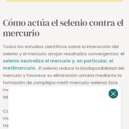
Cómo actúa el selenio contra el
mercurio
Todos los estudios científicos sobre la interacción del
selenio y el mercurio arrojan resultados convergentes:
el
selenio neutraliza el mercurio y, en particular, el
metilmercurio
. El selenio reduce la biodisponibilidad del
mercurio y favorece su eliminación urinaria mediante la
formación de complejos metil-mercurio-selenol. Este
mecanismo ha sido demostrado en peces y en el
laboratorio.
Cabe destacar también que esta neutralización del
mercurio también elimina
el selenio implicado
, y por
tanto que este mecanismo aumenta las necesidades