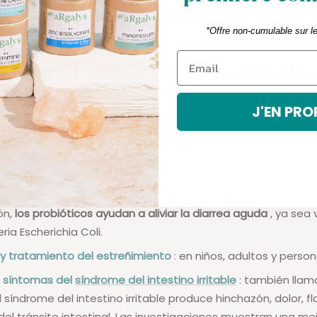
*Offre non-cumulable sur l
es son los beneficios de
óticos?
J'EN PRO
os tienen muchos beneficios
y actúan sobre numerosos 
y tratamiento de la diarrea del viajero o infecciosa
:
además 
ón,
los probióticos ayudan a aliviar la diarrea aguda
, ya sea 
ria Escherichia Coli.
y tratamiento del
estreñimiento
:
en niños, adultos y perso
os síntomas del
síndrome del intestino irritable
: también llam
l síndrome del intestino irritable produce hinchazón, dolor, fl
del tránsito intestinal. Las investigaciones muestran una mej