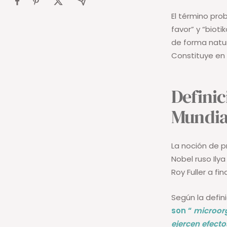
El término pro
favor” y “biotik
de forma natu
Constituye en pa
Definic
Mundial
La noción de p
Nobel ruso Ilya
Roy Fuller a fi
Según la defini
son “
microorg
ejercen efecto