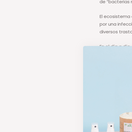
de “bacterias 
El ecosistema
por una infecc
diversos trast
En el día a dí
y nuestro ento
cuando cons