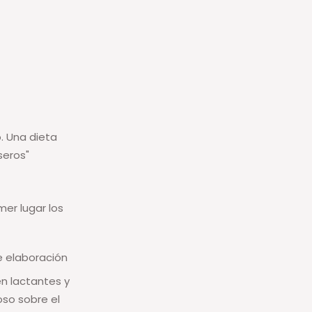
. Una dieta
seros"
er lugar los
e elaboración
n lactantes y
oso sobre el