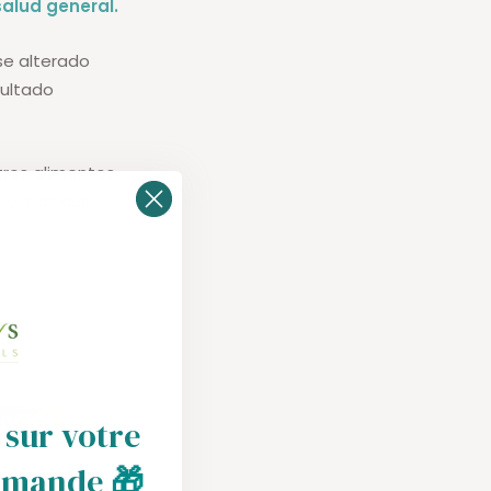
salud general.
se alterado
sultado
tros alimentos
, y más aún
 sur votre
mmande
🎁