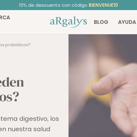
10% de descuento con código
BIENVENUE10
RCA
ARGALYS
BLOG
AYUDA
os probióticos?
eden
cos?
tema digestivo, los
en nuestra salud