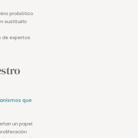
mino probiótico
 sustituirlo
s de expertos
estro
rganismos que
eñan un papel
roliferación