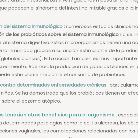
ue padecen el síndrome del intestino irritable gracias a la 
.
n del sistema inmunológico
:
numerosos estudios clínicos 
ón de los probióticos sobre el sistema inmunológico
no se li
 al sistema digestivo. Estos microorganismos tienen una a
e la inmunidad gracias a su acción estimulante de la produ
(glóbulos blancos). Esta acción también es muy importante 
crecimiento. Además, la producción de glóbulos blancos en
ede estimularse mediante el consumo de probióticos.
 contra determinadas enfermedades crónicas
: particularm
 niños. Se ha demostrado que los probióticos tienen un efe
o sobre el eczema atópico.
os tendrían otros beneficios para el organismo
, especia
 determinadas patologías como la colitis ulcerosa, los cólic
ecciones vaginales, las complicaciones relacionadas con los