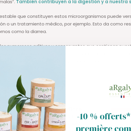
malas”.
También contribuyen a la digestión y a nuestra 
 estable que constituyen estos microorganismos puede ver
ión o un tratamiento médico, por ejemplo. Esto da como re
ornos como la diarrea.
a, los numerosos aditivos y conservantes que contienen nues
rno también actúan negativamente sobre la flora intestinal
umimos
alimentos preparados o ultraprocesados
.
-10 % offerts*
première co