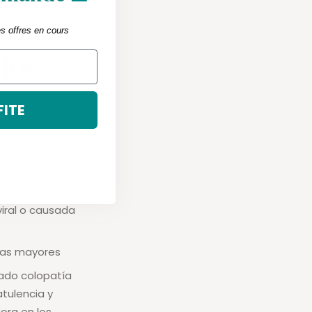
es offres en cours
 los
FITE
mecanismos a
de la
viral o causada
nas mayores
ado colopatía
atulencia y
ora en los