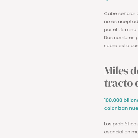
Cabe señalar q
no es aceptado
por el término
Dos nombres p
sobre esta cu
Miles d
tracto 
100.000 billo
colonizan nu
Los probiótic
esencial en mu