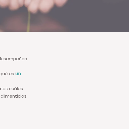
s desempeñan
 qué es
un
mos cuáles
limenticios.