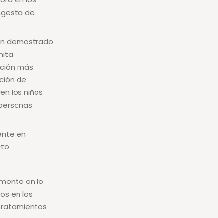
ingesta de
han demostrado
mita
cción más
cción de
en los niños
 personas
ente en
cto
lmente en lo
os en los
 tratamientos