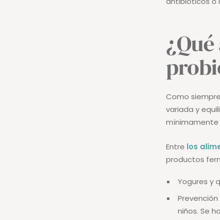
antibióticos o 
¿Qué 
probi
Como siempre, 
variada y equi
mínimamente pr
Entre
los alim
productos fer
Yogures y 
Prevención
niños. Se h