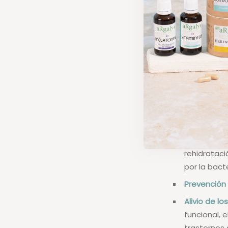
¿Cuál
probi
Los probiótic
nivel intestinal:
Prevención 
rehidrataci
por la bacte
Prevención 
Alivio de l
funcional, e
trastornos 