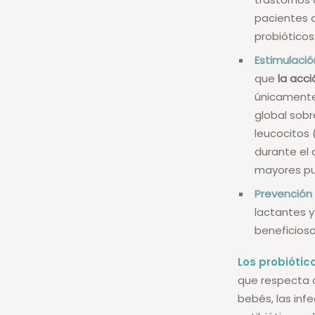
pacientes q
probióticos
Estimulació
que
la acci
únicamente
global sobr
leucocitos 
durante el 
mayores pu
Prevención
lactantes y
beneficios
Los probiótic
que respecta a
bebés, las inf