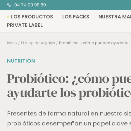
Saltar
04 74 03 98 80
al
LOS PRODUCTOS
LOS PACKS
NUESTRA MA
contenido
PRIVATE LABEL
Inicio
El blog de Argalys
Probiótico: ¿cómo pueden ayudarte l
NUTRITION
Probiótico: ¿cómo pu
ayudarte los probióti
Presentes de forma natural en nuestro sis
probióticos desempeñan un papel clave 