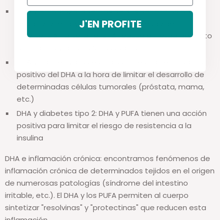
DHA y embarazo: además de sus beneficios para el
J'EN PROFITE
desarrollo fetal y la reducción del riesgo de
hipertensión arterial, el DHA reduce el riesgo de parto
prematuro y depresión posparto.
DHA y cáncer: varios estudios muestran el impacto
positivo del DHA a la hora de limitar el desarrollo de
determinadas células tumorales (próstata, mama,
etc.)
DHA y diabetes tipo 2: DHA y PUFA tienen una acción
positiva para limitar el riesgo de resistencia a la
insulina
DHA e inflamación crónica: encontramos fenómenos de
inflamación crónica de determinados tejidos en el origen
de numerosas patologías (síndrome del intestino
irritable, etc.). El DHA y los PUFA permiten al cuerpo
sintetizar "resolvinas" y "protectinas" que reducen esta
inflamación.