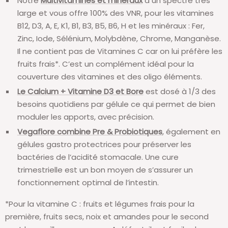
Notre
Multivitamines et minéraux
à un spectre très
large et vous offre 100% des VNR, pour les vitamines
B12, D3, A, E, K1, B1, B3, B5, B6, H et les minéraux : Fer,
Zinc, Iode, Sélénium, Molybdène, Chrome, Manganèse.
Il ne contient pas de Vitamines C car on lui préfère les
fruits frais*. C’est un complément idéal pour la
couverture des vitamines et des oligo éléments.
Le Calcium + Vitamine D3 et Bore
est dosé à 1/3 des
besoins quotidiens par gélule ce qui permet de bien
moduler les apports, avec précision.
Vegaflore combine Pre & Probiotiques
, également en
gélules gastro protectrices pour préserver les
bactéries de l’acidité stomacale. Une cure
trimestrielle est un bon moyen de s’assurer un
fonctionnement optimal de l’intestin.
*Pour la vitamine C : fruits et légumes frais pour la
première, fruits secs, noix et amandes pour le second