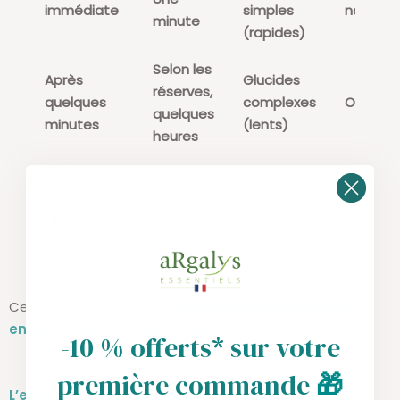
immédiate
simples
non
minute
(rapides)
Selon les
Après
Glucides
réserves,
quelques
complexes
Oui
quelques
minutes
(lents)
heures
Après
plusieurs
Très long
Lipides
Oui
dizaines de
minutes
Ce tableau permet de
comprendre la souffrance
endurée par les athlètes de 400 m.
-10 % offerts* sur votre
première commande
🎁
L’effort est maximal et dure un peu moins d’une