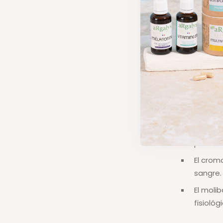
Los '
macro
magnesio)
participan 
intercelula
Los microe
determinad
fórmula:
Yodo, e
hormona
Selenio
para el
El crom
sangre.
El moli
fisiológ