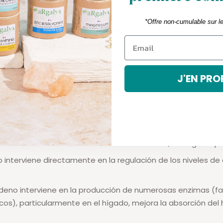
minerales
' (los presentes en grandes cantidades: calcio, so
participan directamente en la constitución de los tejidos ó
*Offre non-cumulable sur l
en numerosos procesos fisiológicos
(contracción muscular, 
r, producción de energía).
lementos minerales desempeñan un papel más específico 
as funciones (un poco como las vitaminas). Están presente
J'EN PRO
sencial para el buen funcionamiento de la tiroides y la sínte
s tiroideas.
: asociado a la vitamina E, es un potente antioxidante esenc
 buen funcionamiento del sistema inmunitario, del hígado y de
o interviene directamente en la regulación de los niveles de
bdeno interviene en la producción de numerosas enzimas (fa
icos), particularmente en el hígado, mejora la absorción del h