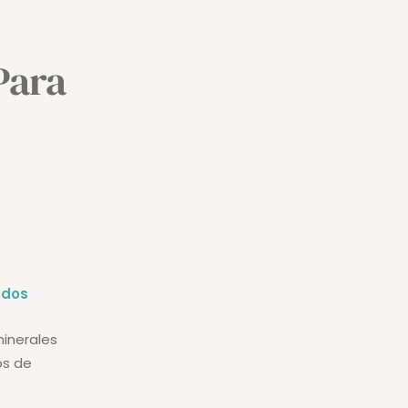
Para
odos
minerales
os de