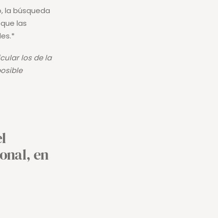
o, la búsqueda
 que las
es.*
ular los de la
osible
l
onal, en