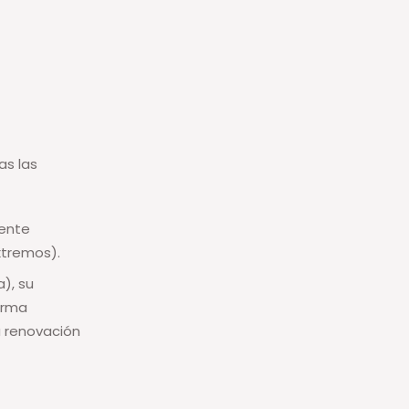
as las
mente
xtremos).
), su
orma
a renovación