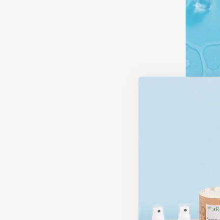
M
Los minerales 