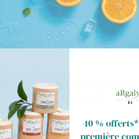
inerales: ¿qué papel en 
organismo?
-10 % offerts*
tienen dos funciones principales:
première co