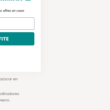
dio, potasio,
seos y
es offres en cours
transporte
en
s en nuestra
FITE
sis de
ial también
 la tiroides.
 azúcar en
cilitadores
ierro.