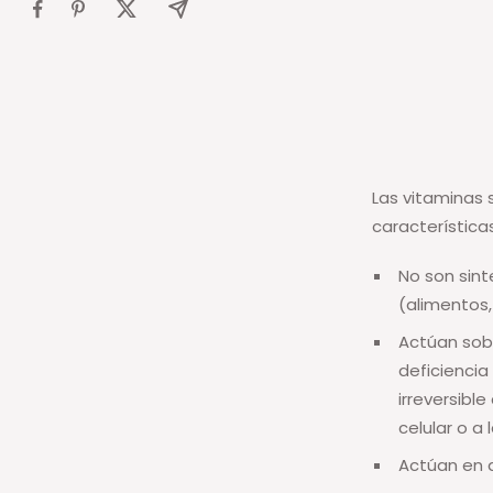
Las vitaminas 
características
No son sin
(alimentos
Actúan sobr
deficiencia
irreversibl
celular o a 
Actúan en 