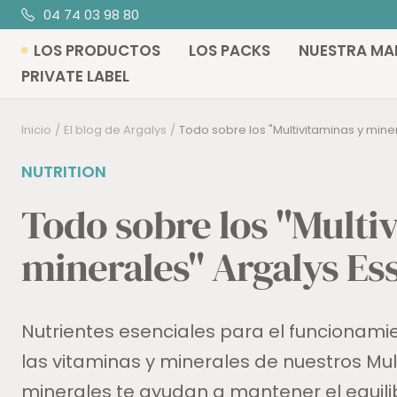
Saltar
04 74 03 98 80
Cal
al
LOS PRODUCTOS
LOS PACKS
NUESTRA MA
contenido
PRIVATE LABEL
Inicio
El blog de Argalys
Todo sobre los "Multivitaminas y miner
NUTRITION
Todo sobre los "Multi
minerales" Argalys Ess
Nutrientes esenciales para el funcionami
las vitaminas y minerales de nuestros Mul
minerales te ayudan a mantener el equili