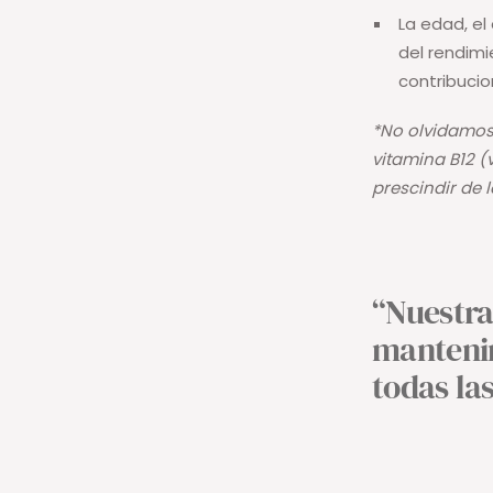
La edad, el
del rendimi
contribucio
*No olvidamos 
vitamina B12 (
prescindir de 
“Nuestra
mantenim
todas la