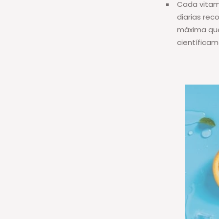
Cada vitam
diarias rec
máxima que
científicam