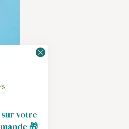
el
 sur votre
mmande
🎁