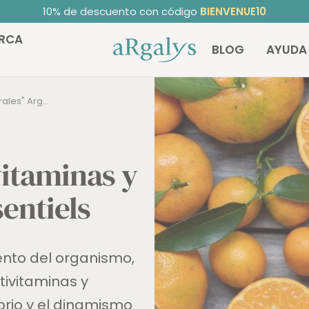
ificado 4.72/5
en TrustedShops ⭐ | +10.000 clientes satisfe
RCA
ARGALYS
BLOG
AYUDA
ales" Arg...
vitaminas y
entiels
ento del organismo,
tivitaminas y
brio y el dinamismo