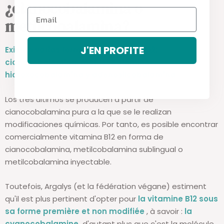
¿cianocobalamina o
metilcobalamina?
J'EN PROFITE
Existen varias formas de vitamina B12:
cianocobalamina, metilcobalamina,
hidroxocobalamina y adenosilcobalamina
.
Los tres últimos se producen a partir de
cianocobalamina pura a la que se le realizan
modificaciones químicas. Por tanto, es posible encontrar
comercialmente vitamina B12 en forma de
cianocobalamina, metilcobalamina sublingual o
metilcobalamina inyectable.
Toutefois, Argalys (et la fédération végane) estiment
qu'il est plus pertinent d'opter pour
la vitamine B12 sous
sa forme première et non modifiée
, à savoir :
la