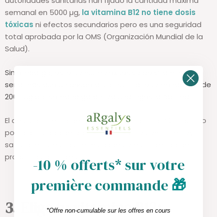
autoridades sanitarias han fijado la cantidad máxima
semanal en 5000 µg,
la vitamina B12 no tiene dosis
tóxicas
ni efectos secundarios pero es una seguridad
total aprobada por la OMS (Organización Mundial de la
Salud).
Sin embargo, este consumo excesivo de vitamina no
sería más que un desperdicio inútil: la recomendación de
2000 µg por semana garantiza una ingesta óptima.
El descubrimiento del origen de la vitamina B12, inducido
por la actividad de bacterias útiles, nos permite hoy
satisfacer nuestras necesidades prescindiendo de
-10 % offerts* sur votre
productos animales.
première commande
🎁
3. Elige tu vitamina B12:
*Offre non-cumulable sur les offres en cours