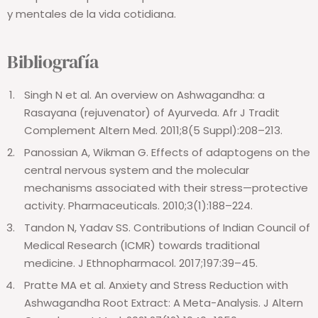
ideal para recuperar el equilibrio frente a los retos físicos
y mentales de la vida cotidiana.
Bibliografía
Singh N et al.
An overview on Ashwagandha: a
Rasayana (rejuvenator) of Ayurveda. Afr J Tradit
Complement Altern Med. 2011;8(5 Suppl):208–213.
Panossian A, Wikman G. Effects of adaptogens on the
central nervous system and the molecular
mechanisms associated with their stress—protective
activity. Pharmaceuticals. 2010;3(1):188–224.
Tandon N, Yadav SS. Contributions of Indian Council of
Medical Research (ICMR) towards traditional
medicine. J Ethnopharmacol. 2017;197:39–45.
Pratte MA et al. Anxiety and Stress Reduction with
Ashwagandha Root Extract: A Meta-Analysis. J Altern