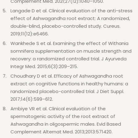
Complement Med. 2021;27(12):1040–1050.
Langade D et al. Clinical evaluation of the anti-stress
effect of Ashwagandha root extract: A randomized,
double-blind, placebo-controlled study. Cureus.
2019;11(12):e6466.
Wankhede S et al. Examining the effect of Withania
somnifera supplementation on muscle strength and
recovery: a randomized controlled trial. J Ayurveda
Integr Med. 2015;6(3):209–215.
Choudhary D et al. Efficacy of Ashwagandha root
extract on cognitive functions in healthy humans: a
randomized placebo-controlled trial.
J Diet Suppl.
2017;14(6):599–612.
Ambiye VR et al. Clinical evaluation of the
spermatogenic activity of the root extract of
Ashwagandha in oligospermic males.
Evid Based
Complement Alternat Med. 2013;2013:571420.