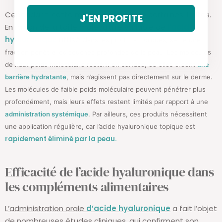
Cependant, cette méthode présente certaines limites.
J'EN PROFITE
En raison de la taille moléculaire variable de
l’acide
hyaluronique
utilisé d
ans les produits topiques, seule une
fraction pénètre les couches profondes de la peau. Les molécules
de haut poids moléculaire restent en surface, où elles créent
une
barrière hydratante
, mais n’agissent pas directement sur le derme.
Les molécules de faible poids moléculaire peuvent pénétrer plus
profondément, mais leurs effets restent limités par rapport à une
administration systémique
. Par ailleurs, ces produits nécessitent
une application régulière, car l’acide hyaluronique topique est
rapidement éliminé par la peau.
Efficacité de l’acide hyaluronique dans
les compléments alimentaires
L’administration orale
d’acide hyaluronique
a fait l’objet
de nombreuses études cliniques, qui confirment son