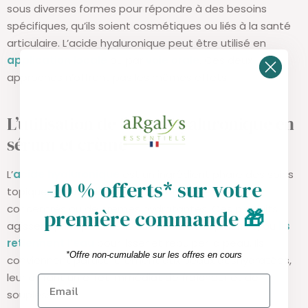
sous diverses formes pour répondre à des besoins
spécifiques, qu’ils soient cosmétiques ou liés à la santé
articulaire.
L’acide hyaluronique peut être utilisé en
application locale
ou par
voie orale
. Ces deux
approches n’offrent pas les mêmes effets.
L’utilisation de l’acide hyaluronique en
sérum et crème
L’
acide hyaluronique
est un ingrédient phare des soins
-10 % offerts* sur votre
topiques, souvent utilisé sous forme de sérums
concentrés ou de crèmes hydratantes. Ces produits
première commande
🎁
agissent principalement au niveau de l’épiderme, où
ils
retiennent l’eau
pour lisser et repulper la peau. Ils
*Offre non-cumulable sur les offres en cours
conviennent particulièrement aux peaux déshydratées,
leur offrant un effet immédiat de fraîcheur et de
souplesse.