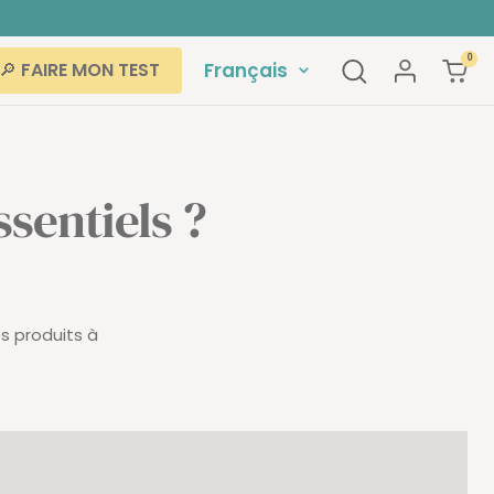
0
Langue
Français
🔎 FAIRE MON TEST
ssentiels ?
s produits à