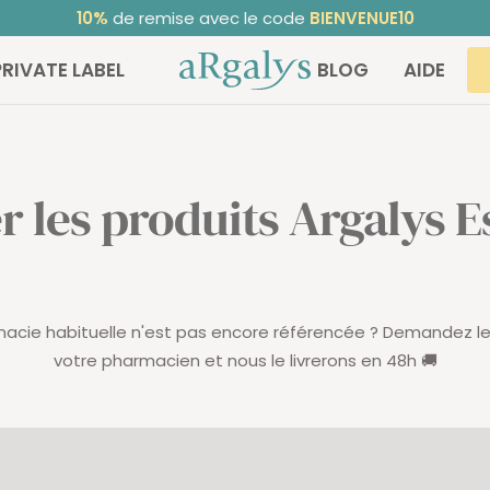
10%
de remise avec le code
BIENVENUE10
ARGALYS
PRIVATE LABEL
BLOG
AIDE
 les produits Argalys E
acie habituelle n'est pas encore référencée ? Demandez le
votre pharmacien et nous le livrerons en 48h 🚚