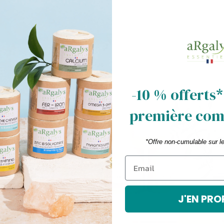
-10 % offerts*
votre
première co
*Offre non-cumulable sur l
our
J'EN PRO
onner