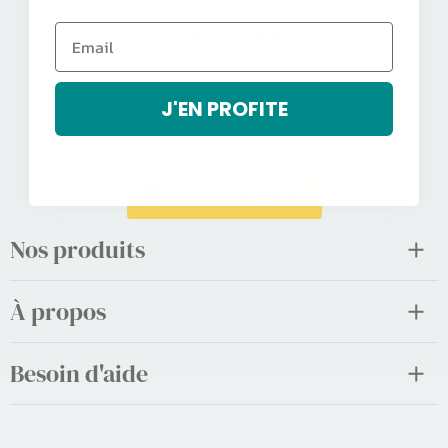
Contactez-nous
contact@argalys.com
Du lundi au vendredi
J'EN PROFITE
9h30-12h30 – 14h-22h
CONTACTEZ-NOUS
Nos produits
À propos
Besoin d'aide