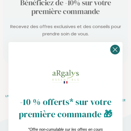
Bénéficiez de -10% sur votre
première commande
Recevez des offres exclusives et des conseils pour
prendre soin de vous.
S'abonner
Votre e-mail
LIVRAISON OFFERTE
PAIEMENT SÉCURISÉ
SERVICE CLIENT
-10 % offerts* sur votre
DÈS 50€
CB, PAYPAL
NOUS CONTACTER
première commande
🎁
*Offre non-cumulable sur les offres en cours