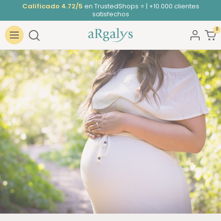
Saltar
Calificado 4.72/5
en TrustedShops ⭐ | +10.000 clientes
satisfechos
al
contenido
0
ARGALYS
Navigación