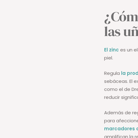
¿Cómo
las uñ
El zinc
es un el
piel.
Regula
la pro
sebáceas. El e
como el de Dre
reducir signif
Además de regu
para afeccione
marcadores d
amplifican la r