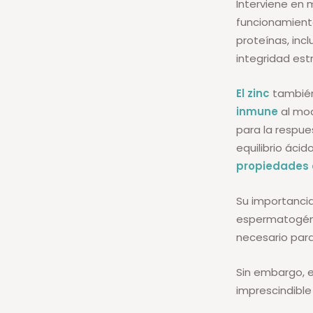
Interviene en
funcionamiento
proteínas, inc
integridad estr
El zinc
también
inmune
al mod
para la respue
equilibrio ácid
propiedades 
Su importancia 
espermatogénes
necesario para
Sin embargo, 
imprescindible