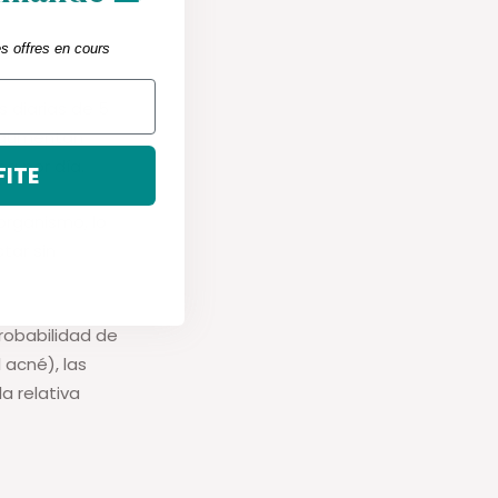
es offres en cours
s.
 diarias de 5
s aumentan
g por día.
FITE
 organismo, lo
tar sin
robabilidad de
 acné), las
a relativa