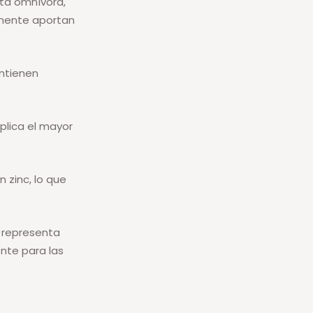
eta omnívora,
lmente aportan
ontienen
lica el mayor
 zinc, lo que
, representa
nte para las