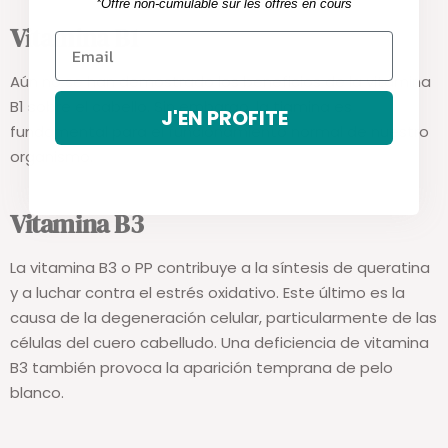
*Offre non-cumulable sur les offres en cours
Vitamina B1
Aún no se han demostrado los beneficios de la vitamina
B1 sobre el cabello. Sin embargo, la tiamina es
J'EN PROFITE
fundamental para el funcionamiento normal de nuestro
organismo.
Vitamina B3
La vitamina B3 o PP contribuye a la síntesis de queratina
y a luchar contra el estrés oxidativo. Este último es la
causa de la degeneración celular, particularmente de las
células del cuero cabelludo. Una deficiencia de vitamina
B3 también provoca la aparición temprana de pelo
blanco.