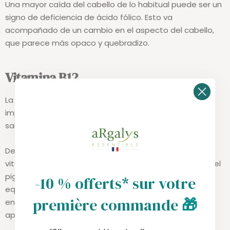
Una mayor caída del cabello de lo habitual puede ser un
signo de deficiencia de ácido fólico. Esto va
acompañado de un cambio en el aspecto del cabello,
que parece más opaco y quebradizo.
Vitamina B12
La vitamina B12 o cobalamina es la vitamina más
importante del grupo B. Hidrosoluble, no influye en la
salud del cabello, pero sí en su coloración.
De hecho, uno de los síntomas de una deficiencia de
vitamina B12 es una producción reducida de melanina, el
pigmento natural que da color al cabello. Una dieta
-10 % offerts* sur votre
equilibrada de cobalamina frena el riesgo de
première commande
🎁
envejecimiento celular, y por tanto ayuda a frenar la
aparición de canas.